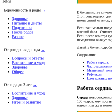
Темы
Беременность и роды
→
В большинстве случае
Это производится
для
Здоровье
иметь синий оттенок, 
Питание и диеты
Подготовка
Если ваш малыш получ
высший балл.
Считает
После родов
Если после осмотра су
Разное
немедленно окажут е
Давайте более подроб
От рождения до года
→
Содержание
Вопросы и ответы
Работа сердца.
Воспитание и уход
Частота дыхания
Здоровье
Мышечный тону
Общее
Рефлексы.
Цвет кожных по
От года до 3 лет
→
Работа сердца
Воспитание и уход
Сердце
новорожденного
Здоровье
100 ударов, ему постав
Игры и развитие
матери или же в момент