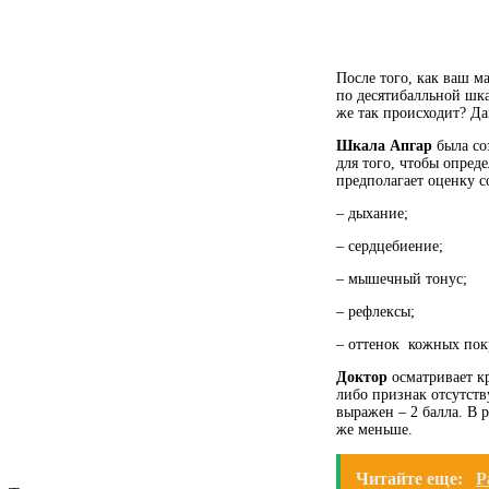
После того, как ваш м
по десятибалльной шка
же так происходит? Да
Шкала Апгар
была со
для того, чтобы опред
предполагает оценку 
– дыхание;
– сердцебиение;
– мышечный тонус;
– рефлексы;
– оттенок
кожных пок
Доктор
осматривает кр
либо признак отсутству
выражен – 2 балла. В 
же меньше.
Читайте еще:
Р