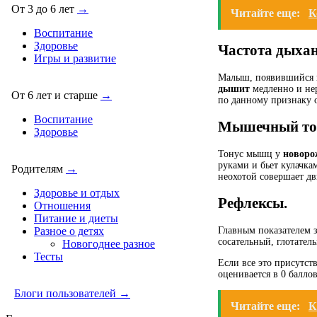
От 3 до 6 лет
→
Читайте еще:
К
Воспитание
Здоровье
Частота дыхан
Игры и развитие
Малыш, появившийся н
дышит
медленно и нер
От 6 лет и старше
→
по данному признаку о
Воспитание
Мышечный то
Здоровье
Тонус мышц у
новоро
руками и бьет кулачка
Родителям
→
неохотой совершает дв
Здоровье и отдых
Рефлексы.
Отношения
Питание и диеты
Главным показателем 
Разное о детях
сосательный, глотател
Новогоднее разное
Тесты
Если все это присутств
оценивается в 0 баллов
Блоги пользователей →
Читайте еще:
К