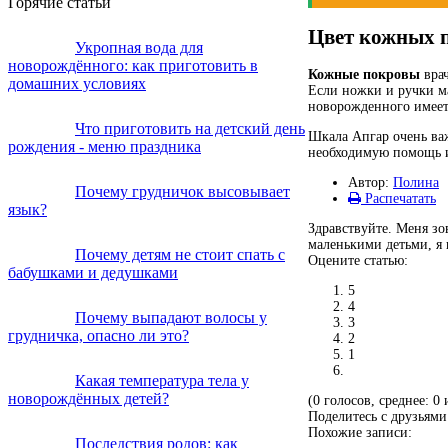
Горячие статьи
Цвет кожных п
Укропная вода для
новорождённого: как приготовить в
Кожные покровы
врач
домашних условиях
Если ножки и ручки ма
новорожденного имеет
Что приготовить на детский день
Шкала Апгар очень ва
рождения - меню праздника
необходимую помощь и
Автор:
Полина
Почему грудничок высовывает
Распечатать
язык?
Здравствуйте. Меня зо
маленькими детьми, я п
Почему детям не стоит спать с
Оцените статью:
бабушками и дедушками
5
4
Почему выпадают волосы у
3
грудничка, опасно ли это?
2
1
Какая температура тела у
новорождённых детей?
(0 голосов, среднее: 0 
Поделитесь с друзьями
Похожие записи:
Последствия родов: как