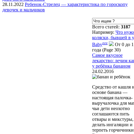
28.11.2022
Ребенок-Стрелец — характеристика по гороскопу
девочек и мальчиков
Всего статей:
3187
Например:
Что нужн
коляски, бывшей в 
zzz
Baby
От 0 до 1
года (Page 30)
Самое вкусное
лекарство: лечим к
у ребёнка бананом
24.02.2016
Средство от кашля 
основе банана —
настоящая палочка-
выручалочка для ма
чьи дети неохотно
соглашаются пить
отвары и микстуры,
делать ингаляции и
терпеть горчичники