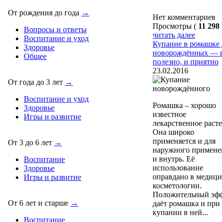
От рождения до года
→
Нет комментариев
Просмотры (
11 298
Вопросы и ответы
читать далее
Воспитание и уход
Купание в ромашке 
Здоровье
новорождённых — 
Общее
полезно, и приятно
23.02.2016
От года до 3 лет
→
Воспитание и уход
Ромашка – хорошо
Здоровье
известное
Игры и развитие
лекарственное расте
Она широко
применяется и для
От 3 до 6 лет
→
наружного примене
и внутрь. Её
Воспитание
использование
Здоровье
оправдано в медици
Игры и развитие
косметологии.
Положительный эф
От 6 лет и старше
→
даёт ромашка и при
купании в ней...
Воспитание