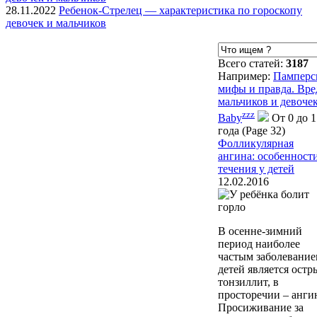
28.11.2022
Ребенок-Стрелец — характеристика по гороскопу
девочек и мальчиков
Всего статей:
3187
Например:
Памперсы
мифы и правда. Вре
мальчиков и девоче
zzz
Baby
От 0 до 1
года (Page 32)
Фолликулярная
ангина: особенности
течения у детей
12.02.2016
В осенне-зимний
период наиболее
частым заболевание
детей является остр
тонзиллит, в
просторечии – анги
Просиживание за