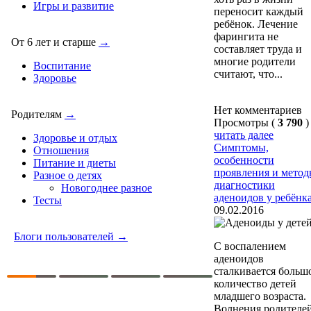
Игры и развитие
переносит каждый
ребёнок. Лечение
фарингита не
От 6 лет и старше
→
составляет труда и
многие родители
Воспитание
считают, что...
Здоровье
Нет комментариев
Родителям
→
Просмотры (
3 790
)
читать далее
Здоровье и отдых
Симптомы,
Отношения
особенности
Питание и диеты
проявления и мето
Разное о детях
диагностики
Новогоднее разное
аденоидов у ребёнк
Тесты
09.02.2016
Блоги пользователей →
С воспалением
аденоидов
сталкивается больш
количество детей
младшего возраста.
Волнения родителе