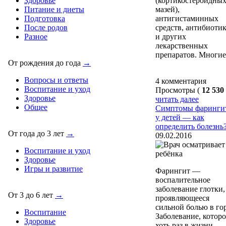
(кортикостероидны
Здоровье
мазей),
Питание и диеты
антигистаминных
Подготовка
средств, антибиоти
После родов
и других
Разное
лекарственных
препаратов. Многие
От рождения до года
→
Вопросы и ответы
4 комментария
Воспитание и уход
Просмотры (
12 530
Здоровье
читать далее
Общее
Симптомы фаринги
у детей — как
определить болезнь
От года до 3 лет
→
09.02.2016
Воспитание и уход
Здоровье
Игры и развитие
Фарингит —
воспалительное
заболевание глотки,
От 3 до 6 лет
→
проявляющееся
сильной болью в гор
Воспитание
Заболевание, которо
Здоровье
хоть раз в жизни