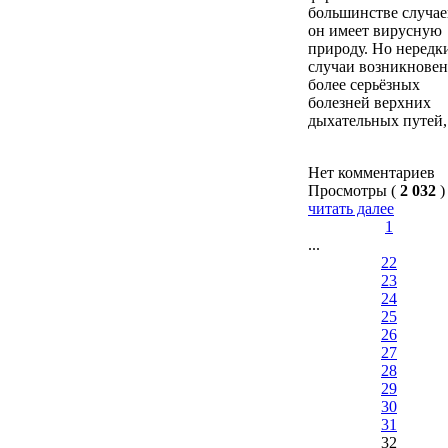
большинстве случае
он имеет вирусную
природу. Но нередк
случаи возникнове
более серьёзных
болезней верхних
дыхательных путей,
Нет комментариев
Просмотры (
2 032
)
читать далее
1
...
22
23
24
25
26
27
28
29
30
31
32