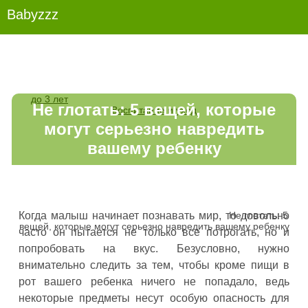
Babyzzz
до 3 лет
Не глотать: 5 вещей, которые
Воспитание и уход
могут серьезно навредить
вашему ребенку
Не глотать: 5
Когда малыш начинает познавать мир, то довольно
вещей, которые могут серьезно навредить вашему ребенку
часто он пытается не только все потрогать, но и
попробовать на вкус. Безусловно, нужно
внимательно следить за тем, чтобы кроме пищи в
рот вашего ребенка ничего не попадало, ведь
некоторые предметы несут особую опасность для