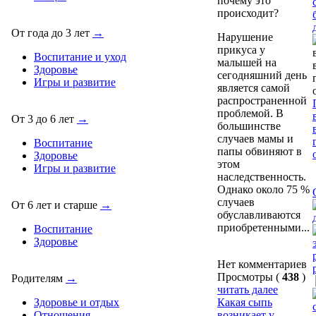
От года до 3 лет
→
Нарушение
прикуса у
Воспитание и уход
малышей на
Здоровье
сегодняшний день
Игры и развитие
является самой
распространенной
проблемой. В
От 3 до 6 лет
→
большинстве
случаев мамы и
Воспитание
папы обвиняют в
Здоровье
этом
Игры и развитие
наследственность.
Однако около 75 %
случаев
От 6 лет и старше
→
обуславливаются
приобретенными...
Воспитание
Здоровье
Нет комментариев
Просмотры (
438
)
Родителям
→
читать далее
Какая сыпь
Здоровье и отдых
возникает у
Отношения