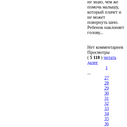
не знаю, чем же
помочь малышу,
который плачет и
не может
повернуть шею.
Ребенок наклоняет
голову...
Нет комментариев
Просмотры
(
5 118
)
читать
далее
1
...
27
28
29
30
31
32
33
34
35
36