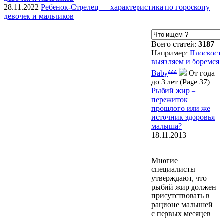
28.11.2022
Ребенок-Стрелец — характеристика по гороскопу
девочек и мальчиков
Всего статей:
3187
Например:
Плоскос
выявляем и боремся
zzz
Baby
От года
до 3 лет (Page 37)
Рыбий жир –
пережиток
прошлого или же
источник здоровья
малыша?
18.11.2013
Многие
специалисты
утверждают, что
рыбий жир должен
присутствовать в
рационе малышей
с первых месяцев