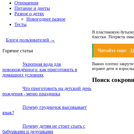
Отношения
Питание и диеты
Разное о детях
Новогоднее разное
Тесты
В пластиковую бутылку
блестки. Потрясти емк
Блоги пользователей →
Читайте еще:
П
Горячие статьи
Важно плотно закрутит
Укропная вода для
играют дети и взрослы
новорождённого: как приготовить в
домашних условиях
Поиск сокров
Что приготовить на детский день
рождения - меню праздника
Почему грудничок высовывает
язык?
Почему детям не стоит спать с
бабушками и дедушками