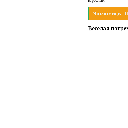
взрослым.
Читайте еще:
П
Веселая погр