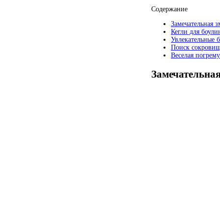
Содержание
Замечательная з
Кегли для боули
Увлекательные б
Поиск сокрови
Веселая погрем
Замечательная