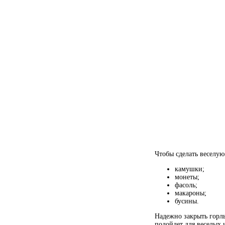
Чтобы сделать веселую
камушки;
монеты;
фасоль;
макароны;
бусины.
Надежно закрыть горл
подойдет для веселых 