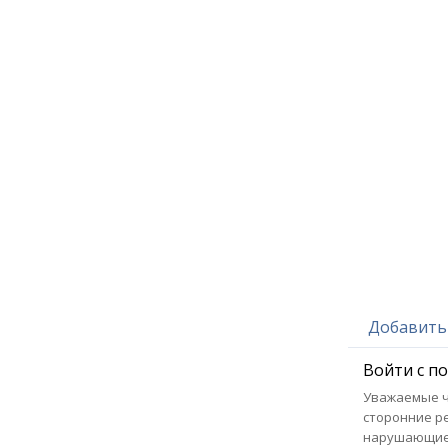
Добавить
Войти с п
Уважаемые чи
сторонние р
нарушающие 