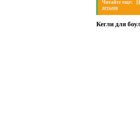
Читайте еще:
Н
детьми
Кегли для боу