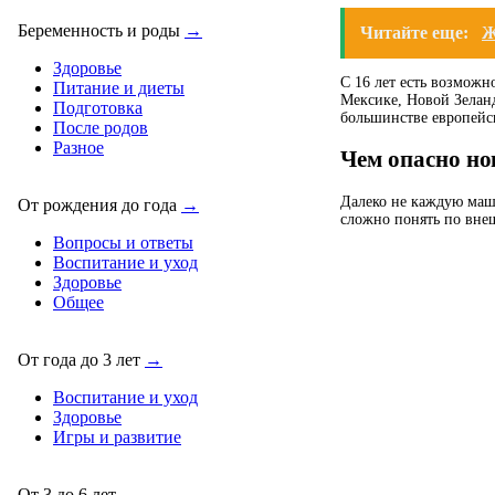
Беременность и роды
→
Читайте еще:
Ж
Здоровье
С 16 лет есть возможн
Питание и диеты
Мексике, Новой Зелан
Подготовка
большинстве европейск
После родов
Разное
Чем опасно но
Далеко не каждую маши
От рождения до года
→
сложно понять по внеш
Вопросы и ответы
Воспитание и уход
Здоровье
Общее
От года до 3 лет
→
Воспитание и уход
Здоровье
Игры и развитие
От 3 до 6 лет
→