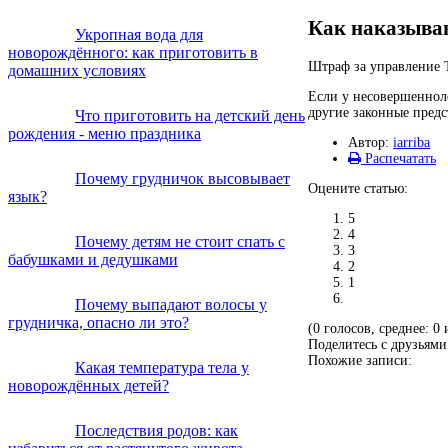
Как наказываю
Укропная вода для
новорождённого: как приготовить в
Штраф за управление Т
домашних условиях
Если у несовершенноле
другие законные предс
Что приготовить на детский день
рождения - меню праздника
Автор:
iarriba
Распечатать
Почему грудничок высовывает
Оцените статью:
язык?
5
4
Почему детям не стоит спать с
3
бабушками и дедушками
2
1
Почему выпадают волосы у
грудничка, опасно ли это?
(0 голосов, среднее: 0 
Поделитесь с друзьями
Похожие записи:
Какая температура тела у
новорождённых детей?
Последствия родов: как