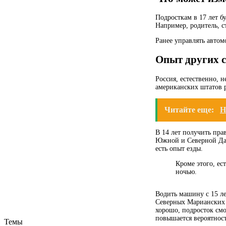
Подросткам в 17 лет б
Например, родитель, 
Ранее управлять автом
Опыт других 
Россия, естественно, 
американских штатов ра
Читайте еще:
Н
В 14 лет получить пра
Южной и Северной Дако
есть опыт езды.
Кроме этого, ес
ночью.
Водить машину с 15 ле
Северных Марианских о
хорошо, подросток смож
повышается вероятнос
Темы