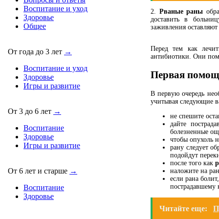
Воспитание и уход
2.
Рваные раны
обра
Здоровье
доставить в больниц
Общее
заживления оставляют
Перед тем как лечи
От года до 3 лет
→
антибиотики. Они пом
Воспитание и уход
Первая помощь
Здоровье
Игры и развитие
В первую очередь нео
учитывая следующие 
От 3 до 6 лет
→
не спешите оста
дайте пострад
Воспитание
болезненные ощ
Здоровье
чтобы опухоль н
Игры и развитие
рану следует об
подойдут переки
после того как
р
От 6 лет и старше
→
наложите на ран
если рана болит
пострадавшему 
Воспитание
Здоровье
Читайте еще:
П