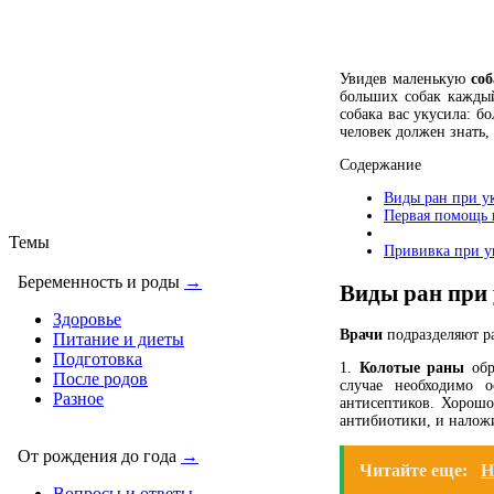
Увидев маленькую
соб
больших собак каждый
собака вас укусила: б
человек должен знать,
Содержание
Виды ран при ук
Первая помощь 
Темы
Прививка при ук
Беременность и роды
→
Виды ран при 
Здоровье
Врачи
подразделяют ра
Питание и диеты
Подготовка
1.
Колотые раны
обр
После родов
случае необходимо о
Разное
антисептиков. Хорошо
антибиотики, и наложи
От рождения до года
→
Читайте еще:
Н
Вопросы и ответы