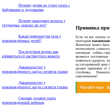
Почему детям не стоит спать с
бабушками и дедушками
Почему выпадают волосы у
грудничка, опасно ли это?
Прививка при 
Какая температура тела у
Если на вас напала со
новорождённых детей?
ежегодная
вакцинаци
Животное может быть 
интенсивное слюноотд
Последствия родов: как
напавшая собака стра
избавиться от растянутого живота
являются постоянные
появиться судороги, н
на сегодняшний день с
Дакриоцистит у
делают прививки от б
новорождённого: когда слезятся глазки
столбняка. Помните
самолечением!
Дакриоцистит у
новорождённого: когда слезятся глазки
Читайте еще:
К
Сколько должен спать
новорожденный ребенок