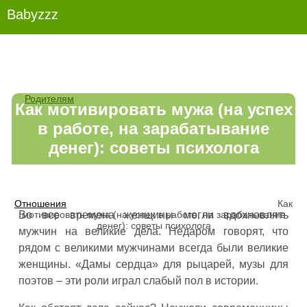
Babyzzz
Родителям
Как мотивировать мужа (на успех
в работе, на зарабатывание
денег): советы психолога
Отношения
Как
мотивировать мужа (на успех в работе, на зарабатывание
Во все времена женщины могли вдохновлять
денег): советы психолога
мужчин на великие дела. Недаром говорят, что
рядом с великими мужчинами всегда были великие
женщины. «Дамы сердца» для рыцарей, музы для
поэтов – эти роли играл слабый пол в истории.