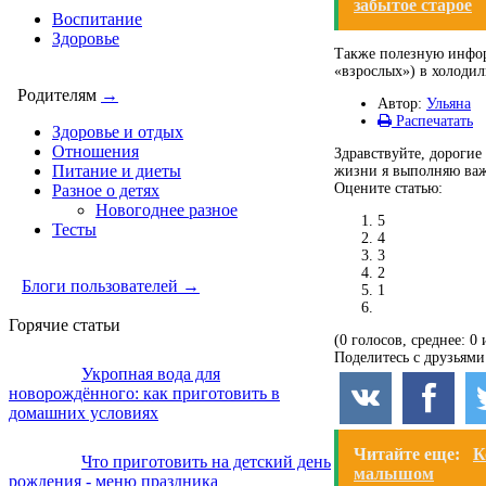
забытое старое
Воспитание
Здоровье
Также полезную инфор
«взрослых») в холоди
Родителям
→
Автор:
Ульяна
Распечатать
Здоровье и отдых
Отношения
Здравствуйте, дорогие
Питание и диеты
жизни я выполняю важ
Оцените статью:
Разное о детях
Новогоднее разное
5
Тесты
4
3
2
Блоги пользователей →
1
Горячие статьи
(0 голосов, среднее: 0 
Поделитесь с друзьями
Укропная вода для
новорождённого: как приготовить в
домашних условиях
Читайте еще:
К
Что приготовить на детский день
малышом
рождения - меню праздника