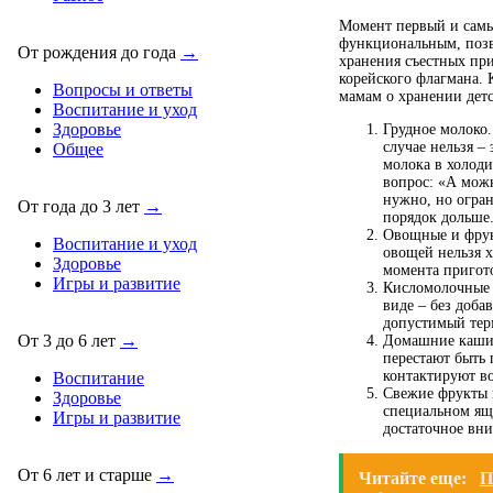
Момент первый и самы
функциональным, позво
От рождения до года
→
хранения съестных при
корейского флагмана
Вопросы и ответы
мамам о хранении детс
Воспитание и уход
Здоровье
Грудное молоко.
случае нельзя –
Общее
молока в холоди
вопрос: «А можн
нужно, но огран
От года до 3 лет
→
порядок дольше
Овощные и фрук
Воспитание и уход
овощей нельзя х
Здоровье
момента пригото
Игры и развитие
Кисломолочные п
виде – без доб
допустимый тер
От 3 до 6 лет
→
Домашние каши.
перестают быть 
контактируют во
Воспитание
Свежие фрукты и
Здоровье
специальном ящ
Игры и развитие
достаточное вни
От 6 лет и старше
→
Читайте еще:
П