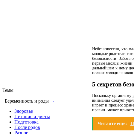
Небезызвестно, что ма
молодые родители гото
безопасности. Забота 
первые месяцы жизни г
дальнейшем к нему доб
полках холодильнико
5 секретов бе
Темы
Поскольку организму 
внимания следует удел
Беременность и роды
→
играет и процесс хран
правил может привест
Здоровье
Питание и диеты
Подготовка
Читайте еще:
П
После родов
Разное