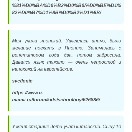
%81%D0%BA%D0%B2%D0%B0/%D0%BE%D1%
82%D0%B7%D1%8B%D0%B2%D1%8B/
Моя учила японский. Увлеклась анимэ, было
желание поехать в Японию. Занималась с
репетитором года два, потом забросила.
Давался язык тяжело — очень непростой и
непохожий на европейские.
svetlonic
https://www.u-
mama.ru/forum/kids/schoolboy/626886/
У меня старшие дети учат китайский. Сыну 10