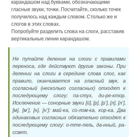
карандашом над буквами, обозначающими
гласные звуки, точки. Посчитайте, сколько точек
получилось над каждым словом. Столько же и
слогов в этих словах.
Попробуйте разделить слова на слоги, расставив
вертикальные линии карандашом.
Не путайте деление на слоги с правилами
переноса, где действуют другие законы. При
делении на слоги в середине слова слог, как
правило, оканчивается на гласный звук, а
согласный (несколько согласных) отходят к
последующему слогу: па-стух, ди-ре-ктор.
Исключение — сонорные звуки [й], [р], [р’], [л], [л’],
[м], [м’], [н], [н’]: май-ка, со-лом-ка, кор-ка. Два
одинаковых согласных обязательно отходят к
последующему слогу: о-тте-пель, да-нный, ра-
ссвет.