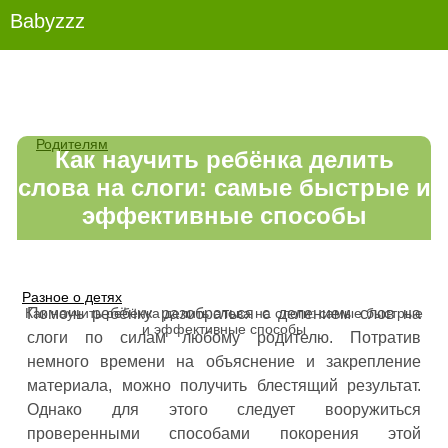
Babyzzz
Родителям
Как научить ребёнка делить
слова на слоги: самые быстрые и
эффективные способы
Разное о детях
Как научить ребёнка делить слова на слоги: самые быстрые
Помочь ребёнку разобраться с делением слов на
и эффективные способы
слоги по силам любому родителю. Потратив
немного времени на объяснение и закрепление
материала, можно получить блестящий результат.
Однако для этого следует вооружиться
проверенными способами покорения этой