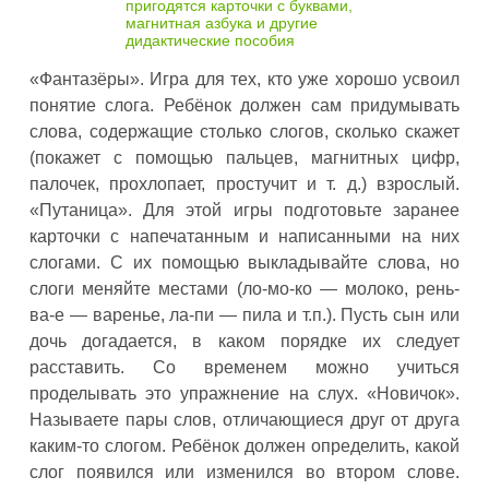
пригодятся карточки с буквами,
магнитная азбука и другие
дидактические пособия
«Фантазёры». Игра для тех, кто уже хорошо усвоил
понятие слога. Ребёнок должен сам придумывать
слова, содержащие столько слогов, сколько скажет
(покажет с помощью пальцев, магнитных цифр,
палочек, прохлопает, простучит и т. д.) взрослый.
«Путаница». Для этой игры подготовьте заранее
карточки с напечатанным и написанными на них
слогами. С их помощью выкладывайте слова, но
слоги меняйте местами (ло-мо-ко — молоко, рень-
ва-е — варенье, ла-пи — пила и т.п.). Пусть сын или
дочь догадается, в каком порядке их следует
расставить. Со временем можно учиться
проделывать это упражнение на слух. «Новичок».
Называете пары слов, отличающиеся друг от друга
каким-то слогом. Ребёнок должен определить, какой
слог появился или изменился во втором слове.