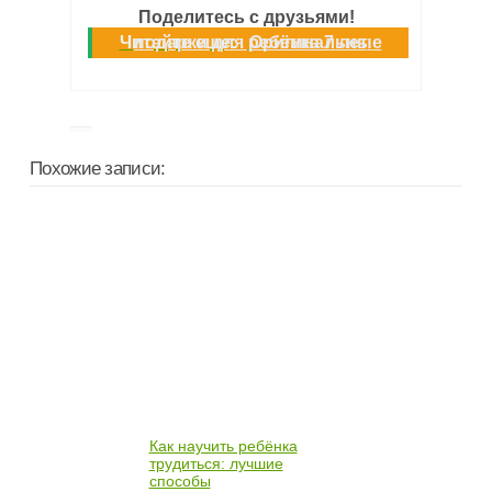
Поделитесь с друзьями!
Читайте еще:
Оригинальные подарки для ребёнка 7 лет
Похожие записи:
Как научить ребёнка
трудиться: лучшие
способы