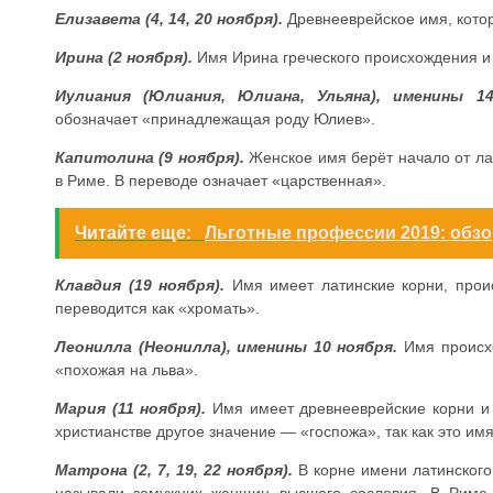
Елизавета (4, 14, 20 ноября).
Древнееврейское имя, кото
Ирина (2 ноября).
Имя Ирина греческого происхождения и 
Иулиания (Юлиания, Юлиана, Ульяна), именины 14
обозначает «принадлежащая роду Юлиев».
Капитолина (9 ноября).
Женское имя берёт начало от л
в Риме. В переводе означает «царственная».
Читайте еще:
Льготные профессии 2019: обзо
Клавдия (19 ноября).
Имя имеет латинские корни, прои
переводится как «хромать».
Леонилла (Неонилла), именины 10 ноября.
Имя происх
«похожая на льва».
Мария (11 ноября).
Имя имеет древнееврейские корни и
христианстве другое значение — «госпожа», так как это им
Матрона (2, 7, 19, 22 ноября).
В корне имени латинского
называли замужних женщин высшего сословия. В Риме