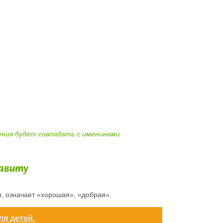
дения будет совпадать с именинами
фавиту
, означает «хорошая», «добрая».
ля детей.