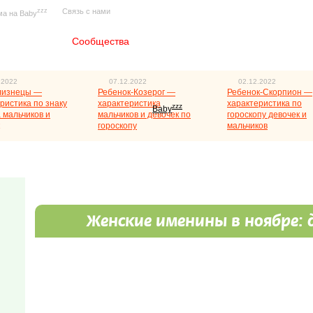
zzz
Связь с нами
ма на Baby
Главная
Сообщества
.2022
07.12.2022
02.12.2022
лизнецы —
Ребенок-Козерог —
Ребенок-Скорпион —
ристика по знаку
характеристика
характеристика по
zzz
Baby
 мальчиков и
мальчиков и девочек по
гороскопу девочек и
гороскопу
мальчиков
Женские именины в ноябре: 