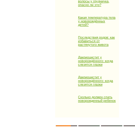
волосы у грудничка,
опасно ли это?
Какая температура тела
у новорождённых
детей?
Последствия родов: как
избавиться от
растянутого живота
Дакриоцистит у
новорождённого: когда
слезятся глазки
Дакриоцистит у
новорождённого: когда
слезятся глазки
Сколько должен спать
новорожденный ребенок