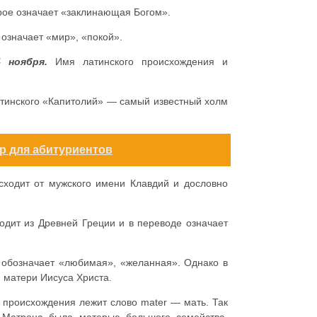
рое означает «заклинающая Богом».
означает «мир», «покой».
 ноября.
Имя латинского происхождения и
атинского «Капитолий» — самый известный холм
р для абитуриентов
сходит от мужского имени Клавдий и дословно
одит из Древней Греции и в переводе означает
 обозначает «любимая», «желанная». Однако в
я матери Иисуса Христа.
 происхождения лежит слово mater — мать. Так
 Матрона была матерью большого семейства,