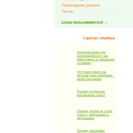
Новогоднее разное
Тесты
Блоги пользователей →
Горячие статьи
Укропная вода для
новорождённого: как
приготовить в домашних
условиях
Что приготовить на
детский день рождения -
меню праздника
Почему грудничок
высовывает язык?
Почему детям не стоит
спать с бабушками и
дедушками
Почему выпадают