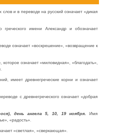
х слов и в переводе на русский означает «дикая
о греческого имени Александр и обозначает
еводе означает «воскрешение», «возвращение к
, которое означает «миловидная», «благодать»,
.
ний, имеет древнегреческие корни и означает
переводе с древнегреческого означает «добрая
ся), день ангела 5, 10, 19 ноября.
Имя
ье», «радость».
начает «светлая», «сверкающая».