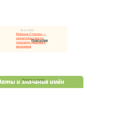
28.11.2022
Ребенок-Стрелец —
характеристика по
Родителям
гороскопу девочек и
мальчиков
Разное о детях
даты и значения имён