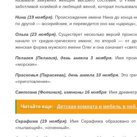
заботливой хозяйкой и любящей женой, которая пользовал
Нина (19 ноября).
Происхождение имени Нина до конца нея
по другой — ассирийские, и переводится оно как «царица»,
Ольга (23 ноября).
Существует несколько версий проис
начало от средне-греческого имени; по второй — от дре
женская форма мужского имени Олег и она означает «свят
Пелагея (Пелагия), день ангела 3 ноября.
Имя проис
«морская».
Прасковья (Параскева), день ангела 10 ноября.
Это гре
«приготовление».
Светлана (Фотиния), именины 16 ноября
.
Имя древнегр
Читайте еще:
Детская комната и мебель в ней.
Серафима (19 ноября).
Имя Серафима образовано от 
«пылающий», «огненный».