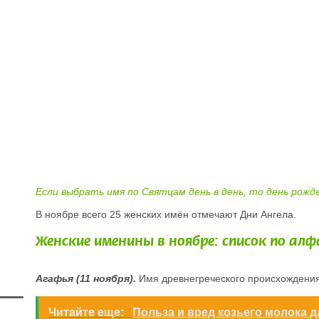
Если выбрать имя по Святцам день в день, то день рож
В ноябре всего 25 женских имён отмечают Дни Ангела.
Женские именины в ноябре: список по ал
Агафья (11 ноября).
Имя древнегреческого происхождения
Читайте еще:
Польза и вред козьего молока д