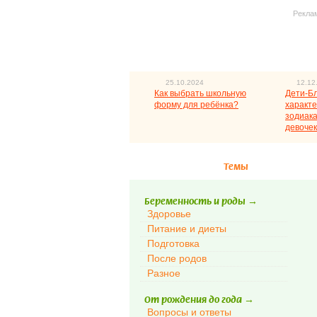
Рекла
25.10.2024
12.12
Как выбрать школьную
Дети-Б
форму для ребёнка?
характе
зодиака
девочек
Темы
Беременность и роды
→
Здоровье
Питание и диеты
Подготовка
После родов
Разное
От рождения до года
→
Вопросы и ответы