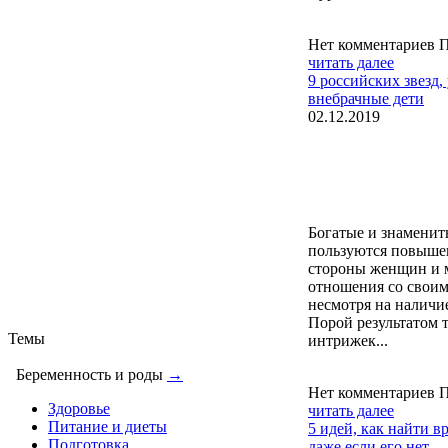
Нет комментариев
П
читать далее
9 российских звезд,
внебрачные дети
02.12.2019
Богатые и знаменит
пользуются повыше
стороны женщин и м
отношения со свои
несмотря на наличи
Порой результатом 
Темы
интрижек...
Беременность и роды
→
Нет комментариев
П
Здоровье
читать далее
Питание и диеты
5 идей, как найти в
Подготовка
даже если его нет