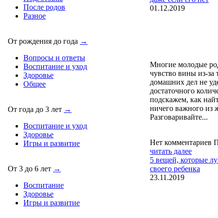
После родов
01.12.2019
Разное
От рождения до года
→
Вопросы и ответы
Многие молодые ро
Воспитание и уход
чувство вины из-за т
Здоровье
домашних дел не уд
Общее
достаточного колич
подскажем, как найт
ничего важного из 
От года до 3 лет
→
Разговаривайте...
Воспитание и уход
Здоровье
Нет комментариев
П
Игры и развитие
читать далее
5 вещей, которые л
своего ребенка
От 3 до 6 лет
→
23.11.2019
Воспитание
Здоровье
Игры и развитие