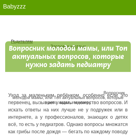
Babyzzz
Родителям
Здоровье и отдых
Вопросник молодой мамы, или Топ
актуальных вопросов, которые
нужно задать педиатру
Вопросник
Уход за маленьким ребёнком, особенно если это
молодой мамы, или Топ актуальных вопросов, которые
нужно задать педиатру
первенец, вызывает у мамы множество вопросов. И
искать ответы на них лучше не у подружек или в
интернете, а у профессионалов, знающих о детях
всё, то есть у педиатров. Однако вопросы множатся
как грибы после дождя — бегать по каждому поводу