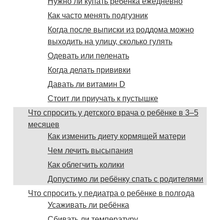
Нужно ли купать ребёнка ежедневно
Как часто менять подгузник
Когда после выписки из роддома можно
выходить на улицу, сколько гулять
Одевать или пеленать
Когда делать прививки
Давать ли витамин D
Стоит ли приучать к пустышке
Что спросить у детского врача о ребёнке в 3–5
месяцев
Как изменить диету кормящей матери
Чем лечить высыпания
Как облегчить колики
Допустимо ли ребёнку спать с родителями
Что спросить у педиатра о ребёнке в полгода
Усаживать ли ребёнка
Сбивать ли температуру