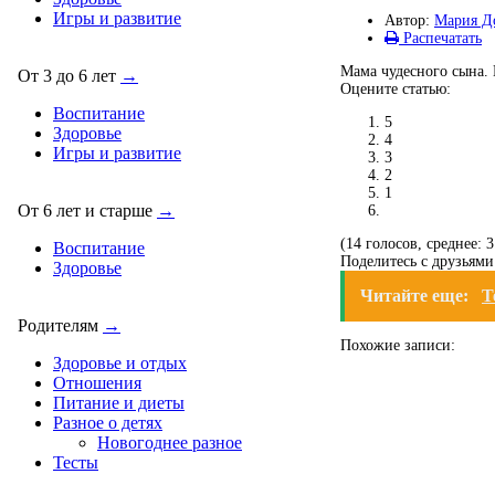
Игры и развитие
Автор:
Мария Д
Распечатать
Мама чудесного сына. 
От 3 до 6 лет
→
Оцените статью:
Воспитание
5
Здоровье
4
Игры и развитие
3
2
1
От 6 лет и старше
→
(14 голосов, среднее: 3
Воспитание
Поделитесь с друзьями
Здоровье
Читайте еще:
Т
Родителям
→
Похожие записи:
Здоровье и отдых
Отношения
Питание и диеты
Разное о детях
Новогоднее разное
Тесты