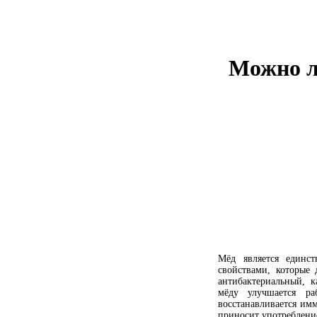
Можно л
Мёд является единс
свойствами, которые
антибактериальный, к
мёду улучшается ра
восстанавливается им
приносит употреблени