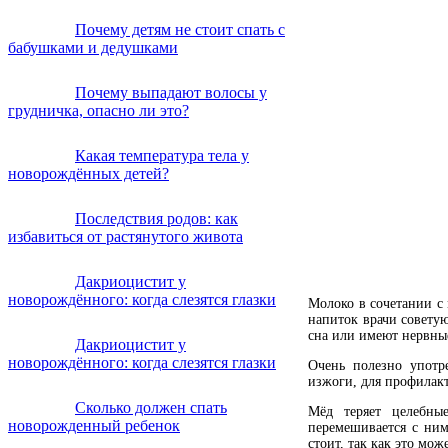
Почему детям не стоит спать с
бабушками и дедушками
Почему выпадают волосы у
грудничка, опасно ли это?
Какая температура тела у
новорождённых детей?
Последствия родов: как
избавиться от растянутого живота
Дакриоцистит у
новорождённого: когда слезятся глазки
Молоко в сочетании с
напиток врачи совету
сна или имеют нервные
Дакриоцистит у
новорождённого: когда слезятся глазки
Очень полезно употр
изжоги, для профилак
Сколько должен спать
Мёд теряет целебны
новорожденный ребенок
перемешивается с ним
стоит, так как это мо