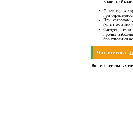
какое-то её коли
У некоторых люд
при беременност
При сахарном 
(максимум две л
Следует помнит
прочих заболев
бронхиальная ас
Читайте еще:
Г
Во всех остальных сл