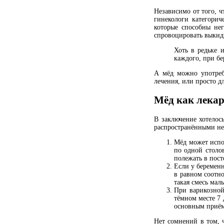
Независимо от того, 
гинекологи категорич
которые способны нег
спровоцировать выки
Хоть в редьке 
каждого, при бе
А мёд можно употреб
лечения, или просто д
Мёд как лекар
В заключение хотелос
распространёнными не
Мёд может испол
по одной столо
полежать в пост
Если у беремен
в равном соотно
такая смесь мал
При варикозной 
тёмном месте 7 
основным приё
Нет сомнений в том, ч