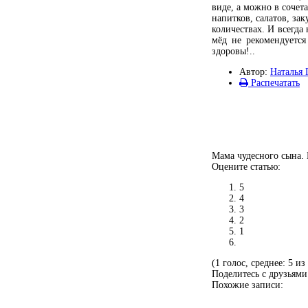
виде, а можно в сочет
напитков, салатов, за
количествах. И всегда
мёд не рекомендуется
здоровы!..
Автор:
Наталья 
Распечатать
Мама чудесного сына. 
Оцените статью:
5
4
3
2
1
(1 голос, среднее: 5 из
Поделитесь с друзьями
Похожие записи: