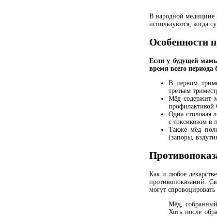
В народной медицине 
используются, когда с
Особенности п
Если у будущей мамы
время всего периода 
В первом триме
третьем тримест
Мёд содержит м
профилактикой
Одна столовая 
с токсикозом в 
Также мёд пол
(запоры, вздутия
Противопоказ
Как и любое лекарств
противопоказаний. Св
могут спровоцировать 
Мёд, собранный
Хоть после обр