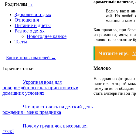
ароматный напиток, 
Родителям
→
Если у вас в ан
Здоровье и отдых
чай. Но любой 
Отношения
малыша и мамы
Питание и диеты
Как правило, при бер
Разное о детях
из ромашки, мяты, шип
Новогоднее разное
влияют на состояние б
Тесты
Читайте еще:
М
Блоги пользователей →
Молоко
Горячие статьи
Народная и официальн
Укропная вода для
напиток, который мож
новорождённого: как приготовить в
иммунитет и обладает
домашних условиях
стать альтернативой п
Что приготовить на детский день
рождения - меню праздника
Почему грудничок высовывает
язык?