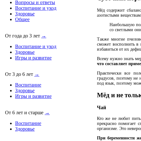
Вопросы и ответы
Воспитание и уход
Мёд содержит сбалан
Здоровье
азотистыми веществам
Общее
Наибольшую поль
со светлыми они
От года до 3 лет
→
Также многие пчелово
сможет восполнить в 
Воспитание и уход
избавиться от их дефи
Здоровье
Игры и развитие
Всему нужно знать мер
что составляет прим
Практически все пол
От 3 до 6 лет
→
градусов, поэтому не 
под язык, поэтому мож
Воспитание
Здоровье
Мёд и не толь
Игры и развитие
Чай
От 6 лет и старше
→
Кто же не любит пить
Воспитание
прекрасно помогает с
организме. Это невероя
Здоровье
При беременности ж