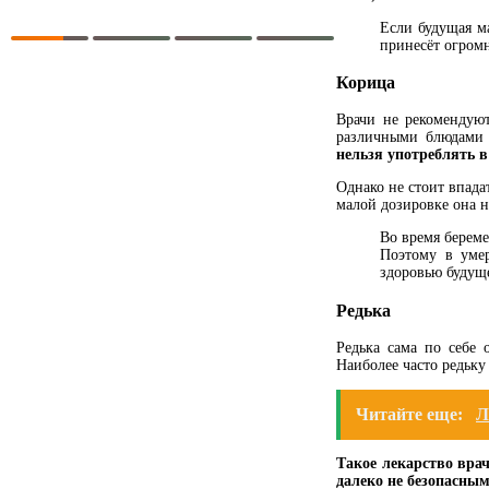
Если будущая м
принесёт огром
Корица
Врачи не рекомендуют
различными блюдами 
нельзя употреблять в
Однако не стоит впада
малой дозировке она н
Во время береме
Поэтому в умер
здоровью будущ
Редька
Редька сама по себе 
Наиболее часто редьку
Читайте еще:
Л
Такое лекарство вра
далеко не безопасным