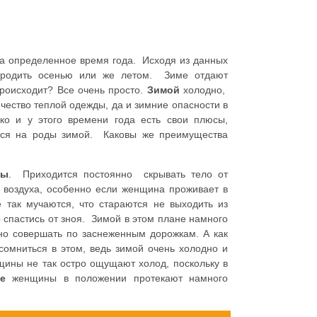
а определенное время года. Исходя из данных
ы родить осенью или же летом. Зиме отдают
оисходит? Все очень просто.
Зимой
холодно,
чество теплой одежды, да и зимние опасности в
ко и у этого времени года есть свои плюсы,
тся на роды зимой. Каковы же преимущества
ры
. Приходится постоянно скрывать тело от
 воздуха, особенно если женщина проживает в
 так мучаются, что стараются не выходить из
о спастись от зноя. Зимой в этом плане намного
о совершать по заснеженным дорожкам. А как
сомниться в этом, ведь зимой очень холодно и
ины не так остро ощущают холод, поскольку в
е
женщины в положении протекают намного