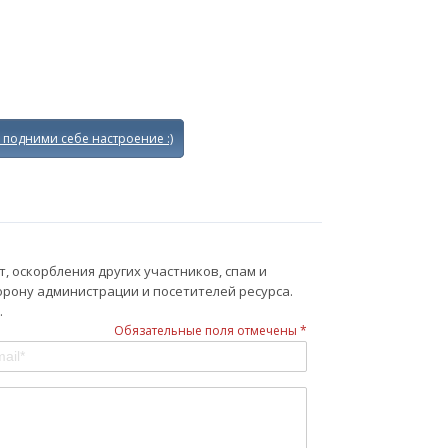
- подними себе настроение :)
 оскорбления других участников, спам и
орону администрации и посетителей ресурса.
.
Обязательные поля отмечены *