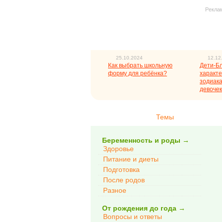
Рекла
25.10.2024
12.12
Как выбрать школьную
Дети-Б
форму для ребёнка?
характе
зодиака
девочек
Темы
Беременность и роды
→
Здоровье
Питание и диеты
Подготовка
После родов
Разное
От рождения до года
→
Вопросы и ответы