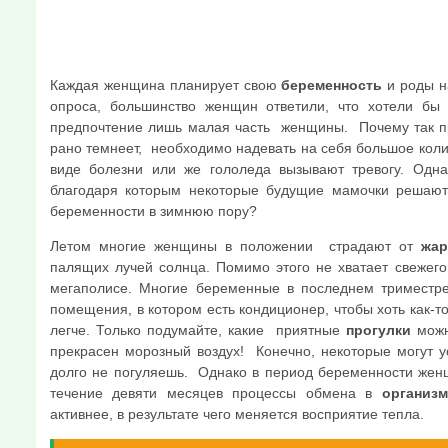
Каждая женщина планирует свою
беременность
и роды н
опроса, большинство женщин ответили, что хотели б
предпочтение лишь малая часть женщины.
Почему так пр
рано темнеет, необходимо надевать на себя большое коли
виде болезни или же гололеда вызывают тревогу. Одна
благодаря которым некоторые будущие мамочки решаю
беременности в зимнюю пору?
Летом многие женщины в положении страдают от
жа
палящих лучей солнца. Помимо этого не хватает свежего
мегаполисе. Многие беременные в последнем триместре
помещения, в котором есть кондиционер, чтобы хоть как-т
легче. Только подумайте, какие приятные
прогулки
можн
прекрасен морозный воздух! Конечно, некоторые могут у
долго не погуляешь. Однако в период беременности женщ
течение девяти месяцев процессы обмена в
организм
активнее, в результате чего меняется восприятие тепла.