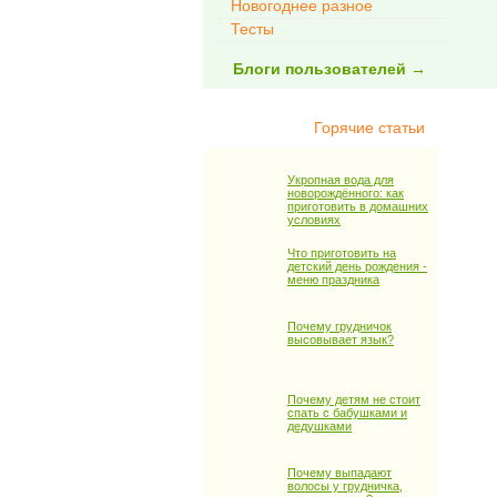
Новогоднее разное
Тесты
Блоги пользователей →
Горячие статьи
Укропная вода для
новорождённого: как
приготовить в домашних
условиях
Что приготовить на
детский день рождения -
меню праздника
Почему грудничок
высовывает язык?
Почему детям не стоит
спать с бабушками и
дедушками
Почему выпадают
волосы у грудничка,