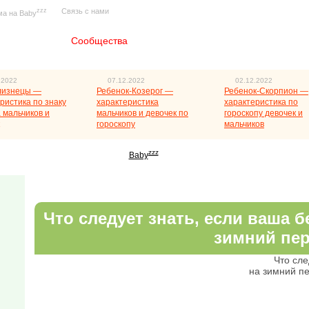
zzz
Связь с нами
ма на Baby
Главная
Сообщества
.2022
07.12.2022
02.12.2022
лизнецы —
Ребенок-Козерог —
Ребенок-Скорпион —
ристика по знаку
характеристика
характеристика по
 мальчиков и
мальчиков и девочек по
гороскопу девочек и
гороскопу
мальчиков
zzz
Baby
Что следует знать, если ваша 
зимний пе
Что сле
на зимний п