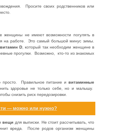
ровождения. Просите своих родственников или
место.
ие женщины не имеют возможности погулять в
ся на работе. Это самый большой минус зимы.
т
витамин D
, который так необходим женщине в
невные прогулки. Возможно, кто-то из знакомых
о просто. Правильное питание и
витаминные
нить здоровье не только себе, но и малышу.
чтобы снизить риск передозировки.
ти — можно или нужно?
ые
вещи
для выписки. Не стоит рассчитывать, что
инит вреда. После родов организм женщины