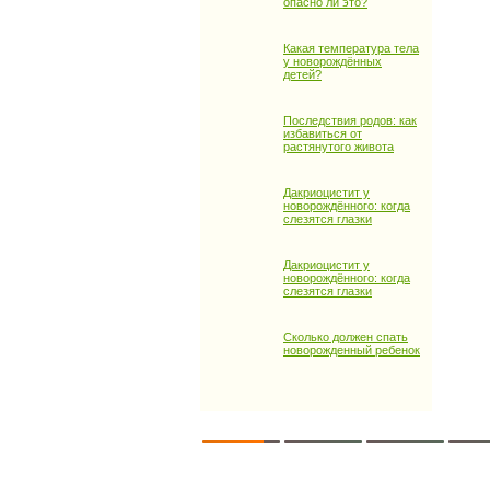
опасно ли это?
Какая температура тела
у новорождённых
детей?
Последствия родов: как
избавиться от
растянутого живота
Дакриоцистит у
новорождённого: когда
слезятся глазки
Дакриоцистит у
новорождённого: когда
слезятся глазки
Сколько должен спать
новорожденный ребенок