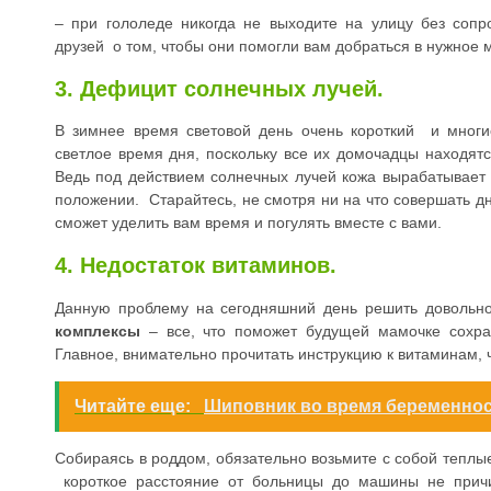
– при гололеде никогда не выходите на улицу без соп
друзей о том, чтобы они помогли вам добраться в нужное 
3. Дефицит солнечных лучей.
В зимнее время световой день очень короткий и мног
светлое время дня, поскольку все их домочадцы находят
Ведь под действием солнечных лучей кожа вырабатывае
положении. Старайтесь, не смотря ни на что совершать д
сможет уделить вам время и погулять вместе с вами.
4. Недостаток витаминов.
Данную проблему на сегодняшний день решить довольн
комплексы
– все, что поможет будущей мамочке сохра
Главное, внимательно прочитать инструкцию к витаминам, 
Читайте еще:
Шиповник во время беременнос
Собираясь в роддом, обязательно возьмите с собой тепл
короткое расстояние от больницы до машины не прич