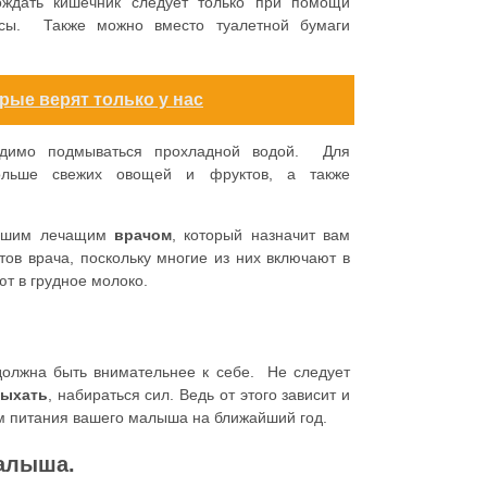
ждать кишечник следует только при помощи
ассы. Также можно вместо туалетной бумаги
рые верят только у нас
одимо подмываться прохладной водой. Для
ольше свежих овощей и фруктов, а также
 вашим лечащим
врачом
, который назначит вам
ов врача, поскольку многие из них включают в
т в грудное молоко.
должна быть внимательнее к себе. Не следует
ыхать
, набираться сил. Ведь от этого зависит и
м питания вашего малыша на ближайший год.
алыша.