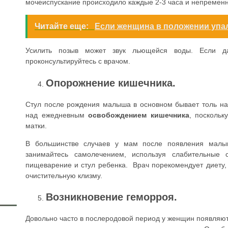
мочеиспускание происходило каждые 2-3 часа и непремен
Читайте еще:
Если женщина в положении упала
Усилить позыв может звук льющейся воды. Если да
проконсультируйтесь с врачом.
Опорожнение кишечника.
Стул после рождения малыша в основном бывает толь на
над ежедневным
освобождением кишечника
, поскольк
матки.
В большинстве случаев у мам после появления мал
занимайтесь самолечением, используя слабительные 
пищеварение и стул ребенка. Врач порекомендует диету, 
очистительную клизму.
Возникновение геморроя.
Довольно часто в послеродовой период у женщин появляю