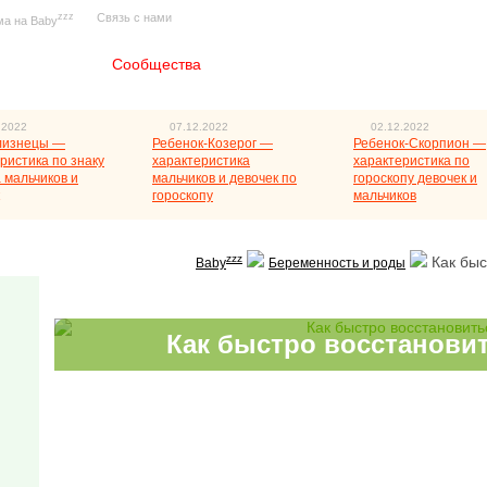
zzz
Связь с нами
ма на Baby
Главная
Сообщества
.2022
07.12.2022
02.12.2022
лизнецы —
Ребенок-Козерог —
Ребенок-Скорпион —
ристика по знаку
характеристика
характеристика по
 мальчиков и
мальчиков и девочек по
гороскопу девочек и
гороскопу
мальчиков
zzz
Как быс
Baby
Беременность и роды
Как быстро восстанови