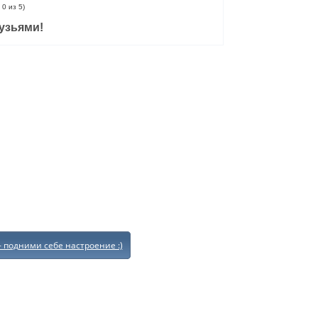
 0 из 5)
узьями!
- подними себе настроение :)