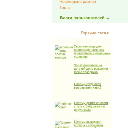
Новогоднее разное
Тесты
Блоги пользователей →
Горячие статьи
Укропная вода для
новорождённого: как
приготовить в домашних
условиях
Что приготовить на
детский день рождения -
меню праздника
Почему грудничок
высовывает язык?
Почему детям не стоит
спать с бабушками и
дедушками
Почему выпадают
волосы у грудничка,