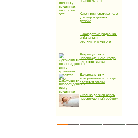
опасно ли это?
Какая температура тела
у новорождённых
детей?
Последствия родов: как
избавиться от
растянутого живота
Дакриоцистит у
новорождённого: когда
слезятся глазки
Дакриоцистит у
новорождённого: когда
слезятся глазки
Сколько должен спать
новорожденный ребенок