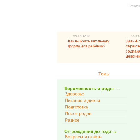
Рекла
25.10.2024
12.12
Как выбрать школьную
Дети-Б
форму для ребёнка?
характе
зодиака
девочек
Темы
Беременность и роды
→
Здоровье
Питание и диеты
Подготовка
После родов
Разное
От рождения до года
→
Вопросы и ответы