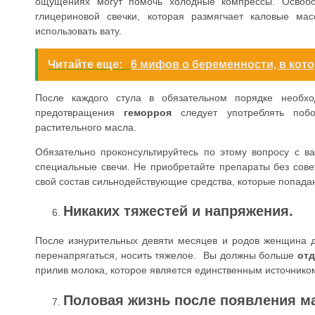
ощущениях могут помочь холодные компрессы. Освобо
глицериновой свечки, которая размягчает каловые м
использовать вату.
Читайте еще:
6 мифов о беременности, в кото
После каждого стула в обязательном порядке необх
предотвращения
геморроя
следует употреблять поб
растительного масла.
Обязательно проконсультируйтесь по этому вопросу с
специальные свечи. Не приобретайте препараты без совет
свой состав сильнодействующие средства, которые попадаю
Никаких тяжестей и напряжения.
После изнурительных девяти месяцев и родов женщина 
перенапрягаться, носить тяжелое. Вы должны больше
отд
прилив молока, которое является единственным источнико
Половая жизнь после появления м