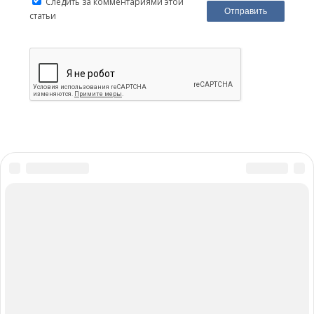
Следить за комментариями этой
статьи
Реклама на сайте
Написать нам
Материал публикуется исключительно в ознакомительных
целях и ни при каких обстоятельствах не может считаться
заменой медицинской консультации со специалистом в
лечебном учреждении. За результаты использования
размещённой информации администрация сайта
ответственности не несёт. По вопросам диагностики и
лечения, а также назначения медицинских препаратов и
определения схемы их приёма рекомендуем обращаться к
врачу.