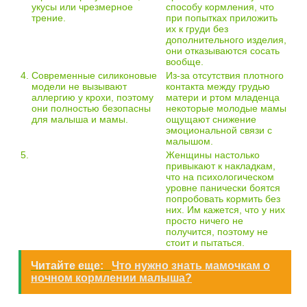
укусы или чрезмерное
способу кормления, что
трение.
при попытках приложить
их к груди без
дополнительного изделия,
они отказываются сосать
вообще.
4.
Современные силиконовые
Из-за отсутствия плотного
модели не вызывают
контакта между грудью
аллергию у крохи, поэтому
матери и ртом младенца
они полностью безопасны
некоторые молодые мамы
для малыша и мамы.
ощущают снижение
эмоциональной связи с
малышом.
5.
Женщины настолько
привыкают к накладкам,
что на психологическом
уровне панически боятся
попробовать кормить без
них. Им кажется, что у них
просто ничего не
получится, поэтому не
стоит и пытаться.
Читайте еще:
Что нужно знать мамочкам о
ночном кормлении малыша?