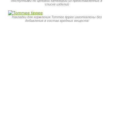
доступными по ценовой категории из представленных в
списке изделий
Накладки для кормления Tommee tippee изготовлены без
добавления в состав вредных веществ