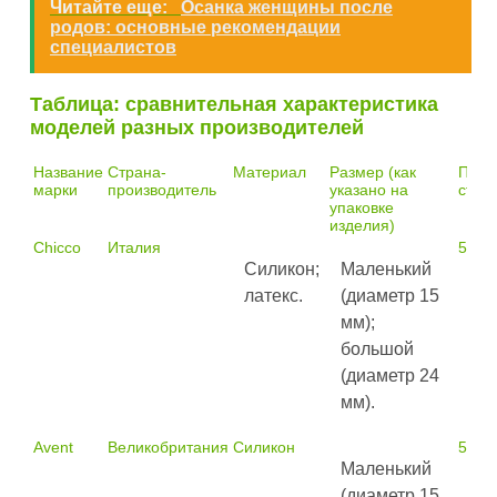
Читайте еще:
Осанка женщины после
родов: основные рекомендации
специалистов
Таблица: сравнительная характеристика
моделей разных производителей
Название
Страна-
Материал
Размер (как
Приб
марки
производитель
указано на
стои
упаковке
изделия)
Chicco
Италия
580 
Силикон;
Маленький
латекс.
(диаметр 15
мм);
большой
(диаметр 24
мм).
Avent
Великобритания
Силикон
500 
Маленький
(диаметр 15