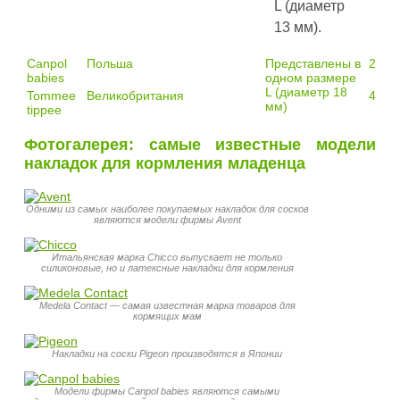
L (диаметр
13 мм).
Canpol
Польша
Представлены в
235 
babies
одном размере
L (диаметр 18
Tommee
Великобритания
400 
мм)
tippee
Фотогалерея: самые известные модели
накладок для кормления младенца
Одними из самых наиболее покупаемых накладок для сосков
являются модели фирмы Avent
Итальянская марка Chicco выпускает не только
силиконовые, но и латексные накладки для кормления
Medela Contact — самая известная марка товаров для
кормящих мам
Накладки на соски Pigeon производятся в Японии
Модели фирмы Canpol babies являются самыми