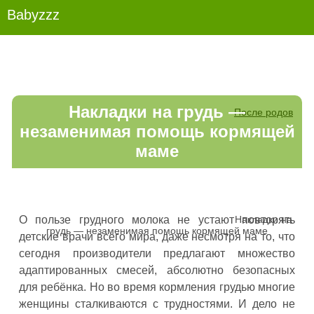
Беременность и роды
Babyzzz
Накладки на грудь —
После родов
незаменимая помощь кормящей
маме
Накладки на
О пользе грудного молока не устают повторять
грудь — незаменимая помощь кормящей маме
детские врачи всего мира, даже несмотря на то, что
сегодня производители предлагают множество
адаптированных смесей, абсолютно безопасных
для ребёнка. Но во время кормления грудью многие
женщины сталкиваются с трудностями. И дело не