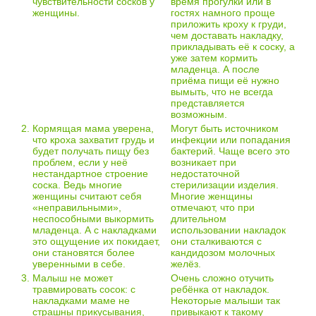
чувствительности сосков у
время прогулки или в
женщины.
гостях намного проще
приложить кроху к груди,
чем доставать накладку,
прикладывать её к соску, а
уже затем кормить
младенца. А после
приёма пищи её нужно
вымыть, что не всегда
представляется
возможным.
2.
Кормящая мама уверена,
Могут быть источником
что кроха захватит грудь и
инфекции или попадания
будет получать пищу без
бактерий. Чаще всего это
проблем, если у неё
возникает при
нестандартное строение
недостаточной
соска. Ведь многие
стерилизации изделия.
женщины считают себя
Многие женщины
«неправильными»,
отмечают, что при
неспособными выкормить
длительном
младенца. А с накладками
использовании накладок
это ощущение их покидает,
они сталкиваются с
они становятся более
кандидозом молочных
уверенными в себе.
желёз.
3.
Малыш не может
Очень сложно отучить
травмировать сосок: с
ребёнка от накладок.
накладками маме не
Некоторые малыши так
страшны прикусывания,
привыкают к такому