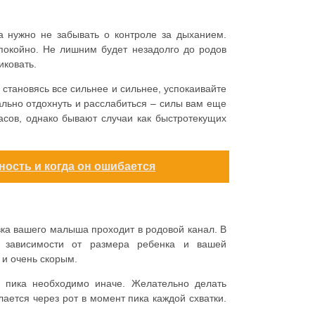
 нужно не забывать о контроле за дыханием.
покойно. Не лишним будет незадолго до родов
иковать.
, становясь все сильнее и сильнее, успокаивайте
ально отдохнуть и расслабиться – силы вам еще
асов, однако бывают случаи как быстротекущих
ность и когда он ошибается
вка вашего малыша проходит в родовой канал. В
в зависимости от размера ребенка и вашей
 и очень скорым.
го пика необходимо иначе. Желательно делать
лается через рот в момент пика каждой схватки.