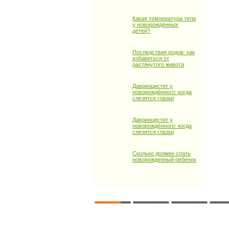
Какая температура тела
у новорождённых
детей?
Последствия родов: как
избавиться от
растянутого живота
Дакриоцистит у
новорождённого: когда
слезятся глазки
Дакриоцистит у
новорождённого: когда
слезятся глазки
Сколько должен спать
новорожденный ребенок