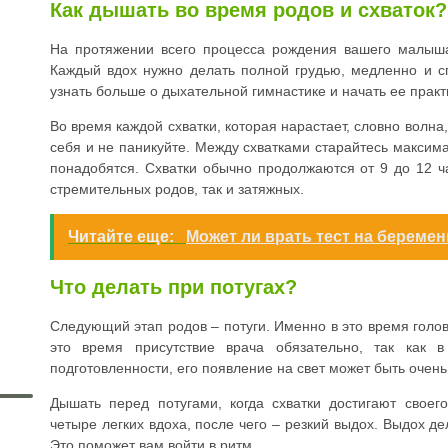
Как дышать во время родов и схваток?
На протяжении всего процесса рождения вашего малыша
Каждый вдох нужно делать полной грудью, медленно и с
узнать больше о дыхательной гимнастике и начать ее практ
Во время каждой схватки, которая нарастает, словно волна
себя и не паникуйте. Между схватками старайтесь максим
понадобятся. Схватки обычно продолжаются от 9 до 12 ч
стремительных родов, так и затяжных.
Читайте еще:
Может ли врать тест на беремен
Что делать при потугах?
Следующий этап родов – потуги. Именно в это время голо
это время присутствие врача обязательно, так как 
подготовленности, его появление на свет может быть очень
Дышать перед потугами, когда схватки достигают свое
четыре легких вдоха, после чего – резкий выдох. Выдох де
Это поможет вам войти в ритм.