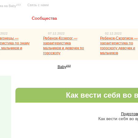
zzz
Связь с нами
ма на Baby
Главная
Сообщества
.2022
07.12.2022
02.12.2022
лизнецы —
Ребенок-Козерог —
Ребенок-Скорпион —
ристика по знаку
характеристика
характеристика по
 мальчиков и
мальчиков и девочек по
гороскопу девочек и
гороскопу
мальчиков
zzz
Baby
Как вести себя во
Подготов
Как вести себя во 