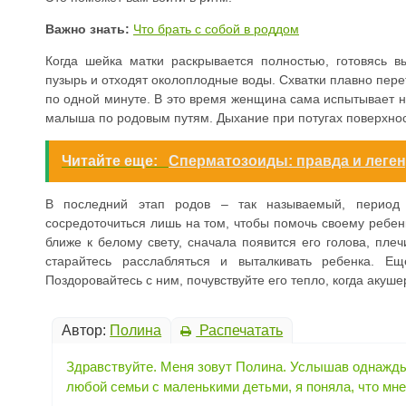
Важно знать:
Что брать с собой в роддом
Когда шейка матки раскрывается полностью, готовясь 
пузырь и отходят околоплодные воды. Схватки плавно пере
по одной минуте. В это время женщина сама испытывает 
малыша по родовым путям. Дыхание при потугах поверхнос
Читайте еще:
Сперматозоиды: правда и леге
В последний этап родов – так называемый, период 
сосредоточиться лишь на том, чтобы помочь своему ребен
ближе к белому свету, сначала появится его голова, плеч
старайтесь расслабляться и выталкивать ребенка. 
Поздоровайтесь с ним, почувствуйте его тепло, когда акуш
Автор:
Полина
Распечатать
Здравствуйте. Меня зовут Полина. Услышав однажды 
любой семьи с маленькими детьми, я поняла, что мне