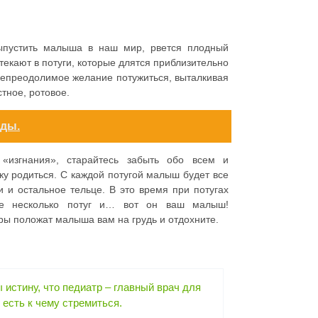
выпустить малыша в наш мир, рвется плодный
текают в потуги, которые длятся приблизительно
непреодолимое желание потужиться, выталкивая
тное, ротовое.
нды.
«изгнания», старайтесь забыть обо всем и
ку родиться. С каждой потугой малыш будет все
и и остальное тельце. В это время при потугах
Еще несколько потуг и… вот он ваш малыш!
еры положат малыша вам на грудь и отдохните.
истину, что педиатр – главный врач для
 есть к чему стремиться.