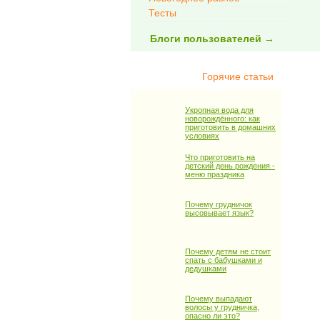
Тесты
Блоги пользователей →
Горячие статьи
Укропная вода для
новорождённого: как
приготовить в домашних
условиях
Что приготовить на
детский день рождения -
меню праздника
Почему грудничок
высовывает язык?
Почему детям не стоит
спать с бабушками и
дедушками
Почему выпадают
волосы у грудничка,
опасно ли это?