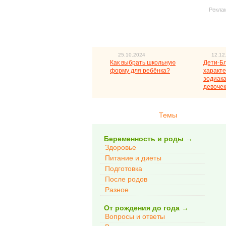
Рекла
25.10.2024
12.12
Как выбрать школьную
Дети-Б
форму для ребёнка?
характе
зодиака
девочек
Темы
Беременность и роды
→
Здоровье
Питание и диеты
Подготовка
После родов
Разное
От рождения до года
→
Вопросы и ответы