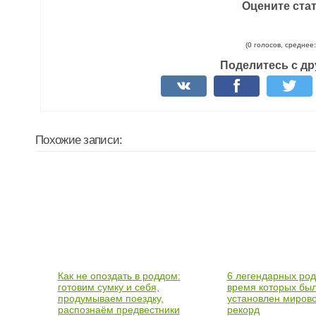
Оцените ста
(0 голосов, среднее:
Поделитесь с др
Похожие записи:
Как не опоздать в роддом:
6 легендарных род
готовим сумку и себя,
время которых бы
продумываем поездку,
установлен миров
распознаём предвестники
рекорд