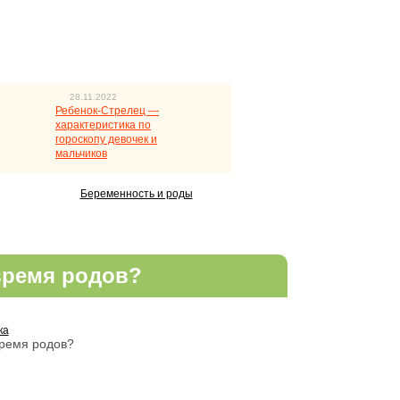
28.11.2022
Ребенок-Стрелец —
характеристика по
гороскопу девочек и
мальчиков
Беременность и роды
 время родов?
ка
время родов?