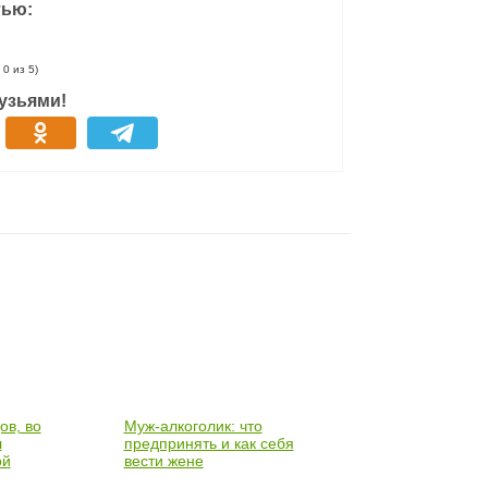
тью:
 0 из 5)
узьями!
ов, во
Муж-алкоголик: что
л
предпринять и как себя
ой
вести жене