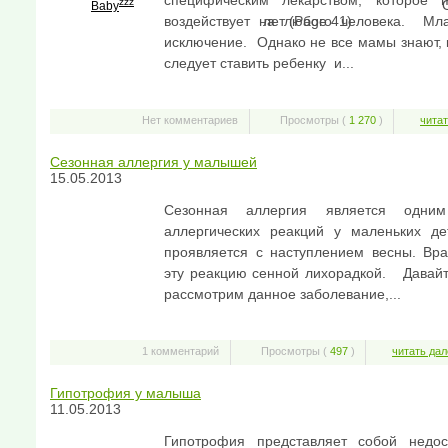
специфическим лекарством, которое п
zzz
О
Baby
воздействует на любого человека. Мл
лет (Page 41)
исключение. Однако не все мамы знают, 
следует ставить ребенку и...
Нет комментариев
Просмотры (
1 270
)
читат
Сезонная аллергия у малышей
15.05.2013
Сезонная аллергия является одни
аллергических реакций у маленьких де
проявляется с наступлением весны. Вр
эту реакцию сенной лихорадкой. Давай
рассмотрим данное заболевание,...
1 комментарий
Просмотры (
497
)
читать дал
Гипотрофия у малыша
11.05.2013
Гипотрофия представляет собой недос