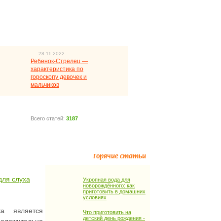
28.11.2022
Ребенок-Стрелец —
характеристика по
гороскопу девочек и
мальчиков
Всего статей:
3187
Горячие статьи
для слуха
Укропная вода для
новорождённого: как
приготовить в домашних
условиях
а является
Что приготовить на
детский день рождения -