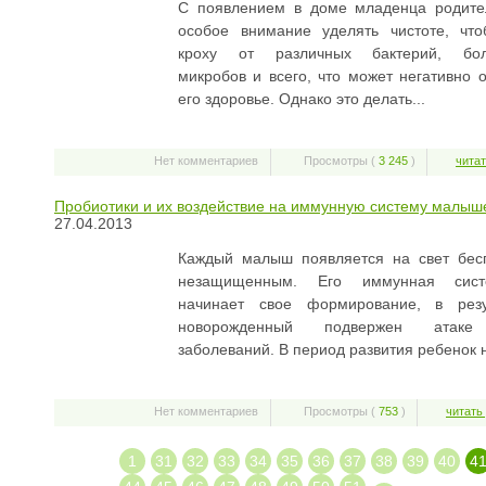
С появлением в доме младенца родите
особое внимание уделять чистоте, чт
кроху от различных бактерий, бол
микробов и всего, что может негативно о
его здоровье. Однако это делать...
Нет комментариев
Просмотры (
3 245
)
читат
Пробиотики и их воздействие на иммунную систему малыш
27.04.2013
Каждый малыш появляется на свет бе
незащищенным. Его иммунная сист
начинает свое формирование, в резу
новорожденный подвержен атаке
заболеваний. В период развития ребенок 
Нет комментариев
Просмотры (
753
)
читать
1
31
32
33
34
35
36
37
38
39
40
4