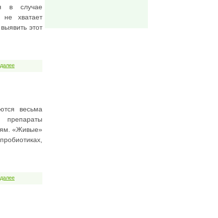
ся в случае
 не хватает
выявить этот
 далее
ются весьма
е препараты
тям. «Живые»
пробиотиках,
 далее