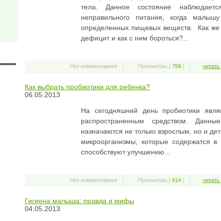
тела. Данное состояние наблюдает
неправильного питания, когда малышу
определенных пищевых веществ. Как же 
дефицит и как с ним бороться?...
Нет комментариев
Просмотры (
759
)
читать
Как выбрать пробиотики для ребенка?
06.05.2013
На сегодняшний день пробиотики явля
распространенным средством. Данны
назначаются не только взрослым, но и де
микроорганизмы, которые содержатся в 
способствуют улучшению...
Нет комментариев
Просмотры (
614
)
читать
Гигиена малыша: правда и мифы
04.05.2013