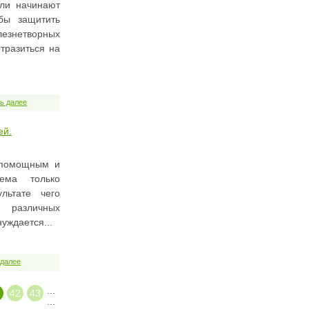
ли начинают
обы защитить
езнетворных
тразиться на
ь далее
ей.
спомощным и
ема только
льтате чего
 различных
нуждается...
 далее
...
1
42
43
...