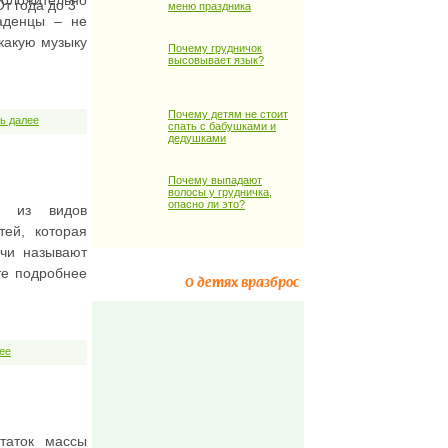
оложительно
т года до 3
меню праздника
аденцы – не
какую музыку
Почему грудничок
высовывает язык?
Почему детям не стоит
ь далее
спать с бабушками и
дедушками
Почему выпадают
волосы у грудничка,
опасно ли это?
м из видов
тей, которая
ачи называют
те подробнее
О детях вразброс
ее
таток массы