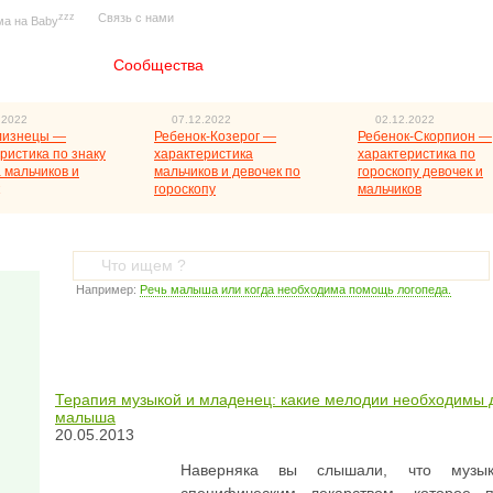
zzz
Связь с нами
ма на Baby
Главная
Сообщества
.2022
07.12.2022
02.12.2022
лизнецы —
Ребенок-Козерог —
Ребенок-Скорпион —
ристика по знаку
характеристика
характеристика по
 мальчиков и
мальчиков и девочек по
гороскопу девочек и
гороскопу
мальчиков
Например:
Речь малыша или когда необходима помощь логопеда.
Терапия музыкой и младенец: какие мелодии необходимы 
малыша
20.05.2013
Наверняка вы слышали, что музык