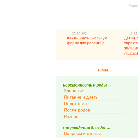
Рекла
25.10.2024
12.12
Как выбрать школьную
Дети-Б
форму для ребёнка?
характе
зодиака
девочек
Темы
Беременность и роды
→
Здоровье
Питание и диеты
Подготовка
После родов
Разное
От рождения до года
→
Вопросы и ответы