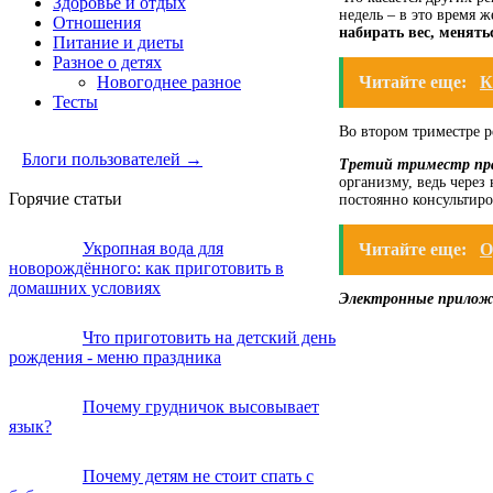
Здоровье и отдых
недель – в это время 
Отношения
набирать вес, менять
Питание и диеты
Разное о детях
Читайте еще:
К
Новогоднее разное
Тесты
Во втором триместре ре
Блоги пользователей →
Третий триместр пра
организму, ведь через
Горячие статьи
постоянно консультиро
Укропная вода для
Читайте еще:
О
новорождённого: как приготовить в
домашних условиях
Электронные приложе
Что приготовить на детский день
рождения - меню праздника
Почему грудничок высовывает
язык?
Почему детям не стоит спать с