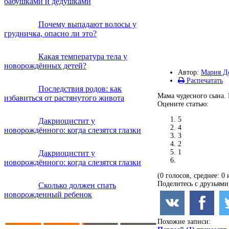
бабушками и дедушками
Почему выпадают волосы у
грудничка, опасно ли это?
Какая температура тела у
новорождённых детей?
Автор:
Мария Д
Распечатать
Последствия родов: как
Мама чудесного сына. 
избавиться от растянутого живота
Оцените статью:
5
Дакриоцистит у
4
новорождённого: когда слезятся глазки
3
2
1
Дакриоцистит у
новорождённого: когда слезятся глазки
(0 голосов, среднее: 0 
Поделитесь с друзьями
Сколько должен спать
новорожденный ребенок
Похожие записи: