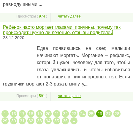
равнодушными....
Просмотры (
974
)
читать далее
Ребёнок часто моргает глазами: причины, почему так
происходит, нужно ли лечение, отзывы родителей
28.12.2020
Едва появившись на свет, малыши
начинают моргать. Моргание – рефлекс,
который нужен человеку для того, чтобы
глаза увлажнялись, и чтобы избавиться
от попавших в них инородных тел. Если
груднички моргают 2-3 раза в минуту,...
Просмотры (
591
)
читать далее
...
...
1
16
17
18
19
20
21
22
23
24
25
26
27
28
29
30
31
32
33
34
35
36
→