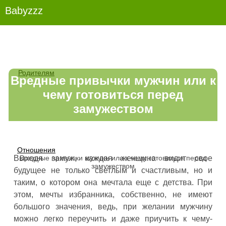
Babyzzz
Родителям
Вредные привычки мужчин или к
чему готовиться перед
замужеством
Отношения
Вредные привычки мужчин или к чему готовиться перед
Выходя замуж, каждая женщина видит свое
замужеством
будущее не только светлым и счастливым, но и
таким, о котором она мечтала еще с детства. При
этом, мечты избранника, собственно, не имеют
большого значения, ведь, при желании мужчину
можно легко переучить и даже приучить к чему-