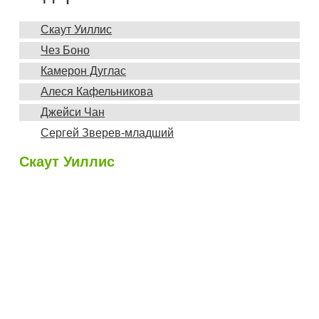
Скаут Уиллис
Чез Боно
Камерон Дуглас
Алеся Кафельникова
Джейси Чан
Сергей Зверев-младший
Скаут Уиллис