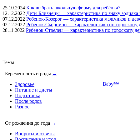
25.10.2024
Как выбрать школьную форму для ребёнка?
12.12.2022
Дети-Близнецы — характеристика по знаку зодиака 
07.12.2022
Ребенок-Козерог — характеристика мальчиков и дев
02.12.2022
Ребенок-Скорпион — характеристика по гороскопу 
28.11.2022
Ребенок-Стрелец — характеристика по гороскопу де
Темы
Беременность и роды
→
zzz
Baby
Здоровье
Питание и диеты
Подготовка
После родов
Разное
От рождения до года
→
Вопросы и ответы
Воспитание и уход