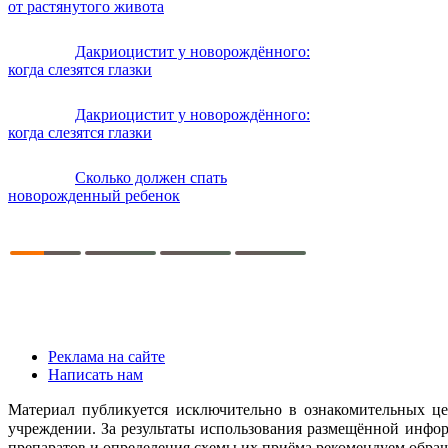
от растянутого живота
Дакриоцистит у новорождённого:
когда слезятся глазки
Дакриоцистит у новорождённого:
когда слезятся глазки
Сколько должен спать
новорожденный ребенок
Реклама на сайте
Написать нам
Материал публикуется исключительно в ознакомительных це
учреждении. За результаты использования размещённой инфор
препаратов и определения схемы их приёма рекомендуем обраща