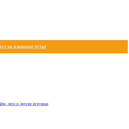
ест на языковое чутьё
лайм, лего и другие игрушки