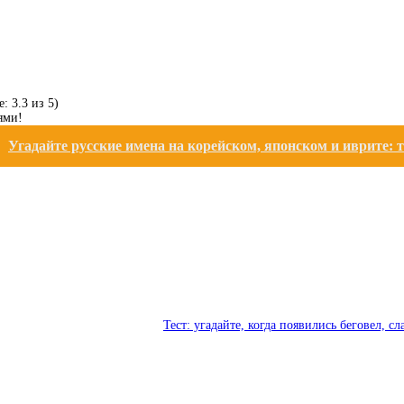
: 3.3 из 5)
ями!
:
Угадайте русские имена на корейском, японском и иврите: т
Тест: угадайте, когда появились беговел, с