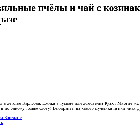
ильные пчёлы и чай с козинак
разе
ил в детстве Карлсона, Ёжика в тумане или домовёнка Кузю? Многие мул
и по одному только слову! Выбирайте, из какого мультика та или иная фр
ра Бореалис
ть