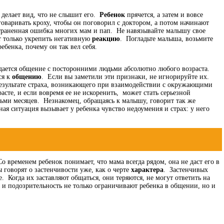
 делает вид, что не слышит его.
Ребенок
прячется, а затем и вовсе
говаривать кроху, чтобы он поговорил с доктором, а потом начинают
остраненная ошибка многих мам и пап. Не навязывайте малышу свое
ет только укрепить негативную
реакцию
. Погладьте малыша, возьмите
ебенка, почему он так вел себя.
 дается общение с посторонними людьми абсолютно любого возраста.
ся к
общению
. Если вы заметили эти признаки, не игнорируйте их.
в результате страха, возникающего при взаимодействии с окружающими
сте, и если вовремя ее не искоренить, может стать серьезной
сьми месяцев. Незнакомец, обращаясь к малышу, говорит так же
ная ситуация вызывает у ребенка чувство недоумения и страх: у него
 временем ребенок понимает, что мама всегда рядом, она не даст его в
 говорят о застенчивости уже, как о черте
характера
. Застенчивых
е. Когда их заставляют общаться, они теряются, не могут ответить на
и подозрительность не только ограничивают ребенка в общении, но и