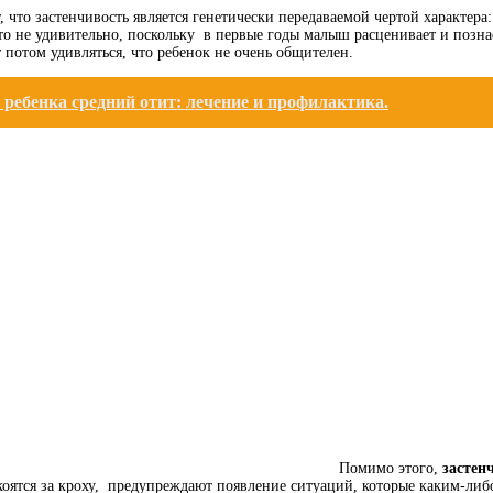
 что застенчивость является генетически передаваемой чертой характе
то не удивительно, поскольку в первые годы малыш расценивает и позн
т потом удивляться, что ребенок не очень общителен.
 ребенка средний отит: лечение и профилактика.
Помимо этого,
застен
оятся за кроху, предупреждают появление ситуаций, которые каким-либ