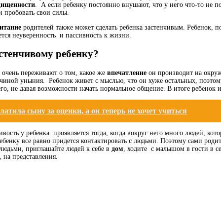
щищенности
. А если ребенку постоянно внушают, что у него что-то не по
и пробовать свои силы.
итание
родителей также может сделать ребенка застенчивым. Ребенок, 
ется неуверенность и пассивность к жизни.
стенчивому ребенку?
 очень переживают о том, какое же
впечатление
он производит на окруж
чиной уныния. Ребенок живет с мыслью, что он хуже остальных, поэтому
го, не давая возможности начать нормальное общение. В итоге ребенок 
латила сыну за оценки, а он теперь не хочет учиться
ивость у ребенка проявляется тогда, когда вокруг него много людей, к
ребенку все равно придется контактировать с людьми. Поэтому сами род
людьми, приглашайте людей к себе в
дом
, ходите с малышом в гости в с
, на представления.