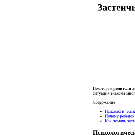
Застенч
Некоторые
родители
жа
ситуация знакома мног
Содержание
Психологическая
Почему ребенок
Как помочь зас
Психологическ