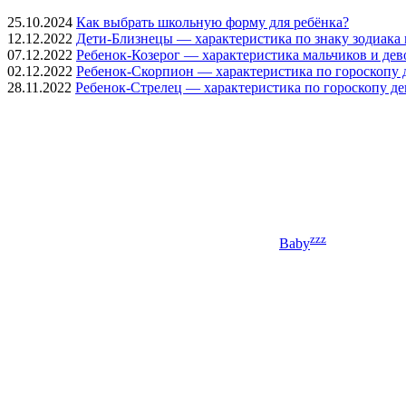
25.10.2024
Как выбрать школьную форму для ребёнка?
12.12.2022
Дети-Близнецы — характеристика по знаку зодиака 
07.12.2022
Ребенок-Козерог — характеристика мальчиков и дев
02.12.2022
Ребенок-Скорпион — характеристика по гороскопу 
28.11.2022
Ребенок-Стрелец — характеристика по гороскопу де
zzz
Baby