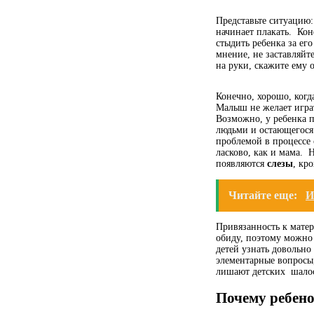
Представьте ситуацию:
начинает плакать. Кон
стыдить ребенка за ег
мнение, не заставляйте
на руки, скажите ему 
Конечно, хорошо, когд
Малыш не желает играт
Возможно, у ребенка п
людьми и остающегося 
проблемой в процесс
ласково, как и мама. 
появляются
слезы
, кр
Читайте еще:
И
Привязанность к мате
обиду, поэтому можно 
детей узнать довольно 
элементарные вопросы,
лишают детских шалост
Почему ребено