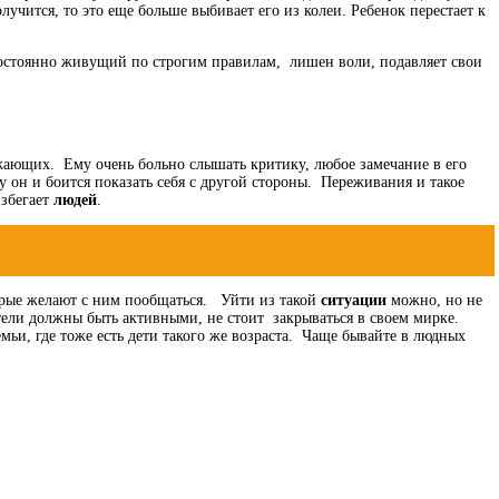
лучится, то это еще больше выбивает его из колеи. Ребенок перестает к
постоянно живущий по строгим правилам, лишен воли, подавляет свои
ающих. Ему очень больно слышать критику, любое замечание в его
 он и боится показать себя с другой стороны. Переживания и такое
избегает
людей
.
оторые желают с ним пообщаться. Уйти из такой
ситуации
можно, но не
ители должны быть активными, не стоит закрываться в своем мирке.
емьи, где тоже есть дети такого же возраста. Чаще бывайте в людных