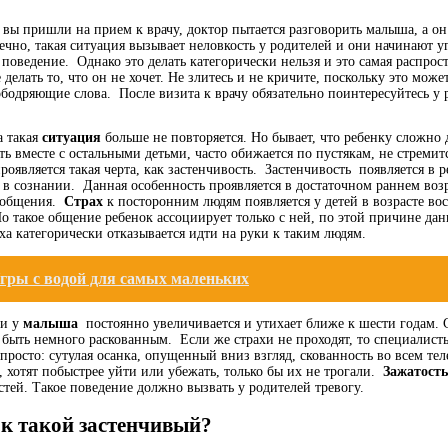
 вы пришли на прием к врачу, доктор пытается разговорить малыша, а он
ечно, такая ситуация вызывает неловкость у родителей и они начинают у
о поведение. Однако это делать категорически нельзя и это самая распр
 делать то, что он не хочет. Не злитесь и не кричите, поскольку это мож
ободряющие слова. После визита к врачу обязательно поинтересуйтесь у р
а такая
ситуация
больше не повторяется. Но бывает, что ребенку сложно
ь вместе с остальными детьми, часто обижается по пустякам, не стремит
роявляется такая черта, как застенчивость. Застенчивость появляется 
в сознании. Данная особенность проявляется в достаточном раннем возра
е общения.
Страх
к посторонним людям появляется у детей в возрасте во
Но такое общение ребенок ассоциирует только с ней, по этой причине дан
оха категорически отказывается идти на руки к таким людям.
гры с водой для самых маленьких
ри у
малыша
постоянно увеличивается и утихает ближе к шести годам. Со
быть немного раскованным. Если же страхи не проходят, то специалисты
просто: сутулая осанка, опущенный вниз взгляд, скованность во всем тел
 хотят побыстрее уйти или убежать, только бы их не трогали.
Зажатость
ей. Такое поведение должно вызвать у родителей тревогу.
к такой застенчивый?