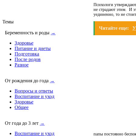
Психологи утверждают,
не страдают этим. И э
уединенно, то не стои
Темы
Читайте еще:
У
Беременность и роды
→
Здоровье
Питание и диеты
Подготовка
После родов
Разное
От рождения до года
→
Вопросы и ответы
Воспитание и уход
Здоровье
Общее
От года до 3 лет
→
Воспитание и уход
папы постоянно беспок