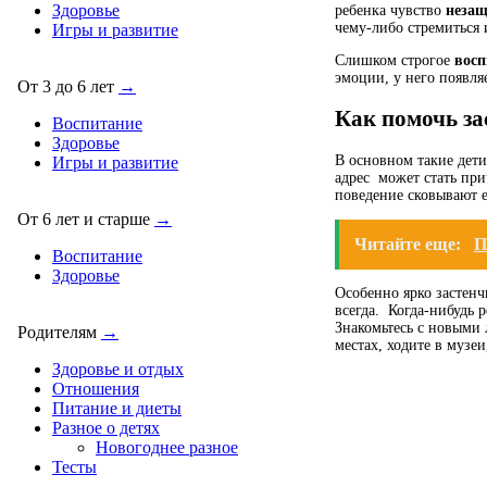
Здоровье
ребенка чувство
неза
чему-либо стремиться 
Игры и развитие
Слишком строгое
восп
эмоции, у него появля
От 3 до 6 лет
→
Как помочь за
Воспитание
Здоровье
В основном такие дети
Игры и развитие
адрес может стать при
поведение сковывают е
От 6 лет и старше
→
Читайте еще:
П
Воспитание
Здоровье
Особенно ярко застенч
всегда. Когда-нибудь 
Знакомьтесь с новыми 
Родителям
→
местах, ходите в музеи
Здоровье и отдых
Отношения
Питание и диеты
Разное о детях
Новогоднее разное
Тесты