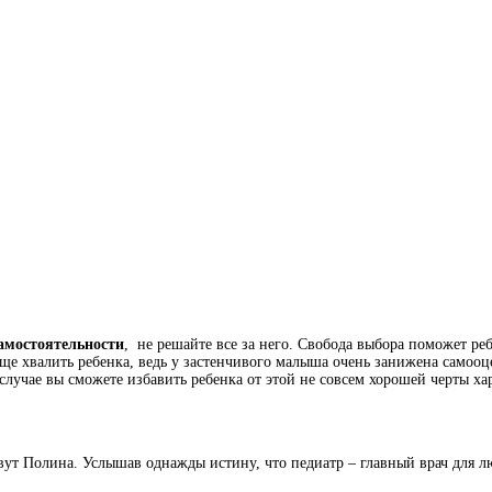
амостоятельности
, не решайте все за него. Свобода выбора поможет р
ще хвалить ребенка, ведь у застенчивого малыша очень занижена самоо
 случае вы сможете избавить ребенка от этой не совсем хорошей черты хар
вут Полина. Услышав однажды истину, что педиатр – главный врач для лю