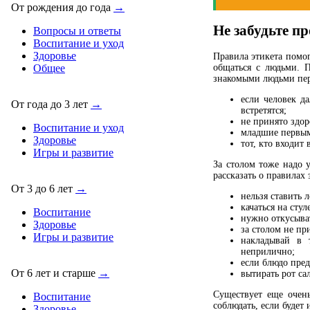
От рождения до года
→
Не забудьте п
Вопросы и ответы
Воспитание и уход
Здоровье
Правила этикета помог
Общее
общаться с людьми. 
знакомыми людьми пер
если человек д
От года до 3 лет
→
встретятся;
не принято здор
Воспитание и уход
младшие первым
Здоровье
тот, кто входит 
Игры и развитие
За столом тоже надо 
рассказать о правилах 
От 3 до 6 лет
→
нельзя ставить л
качаться на сту
Воспитание
нужно откусыва
Здоровье
за столом не пр
Игры и развитие
накладывай в 
неприлично;
если блюдо пред
От 6 лет и старше
→
вытирать рот сал
Существует еще очень
Воспитание
соблюдать, если будет 
Здоровье