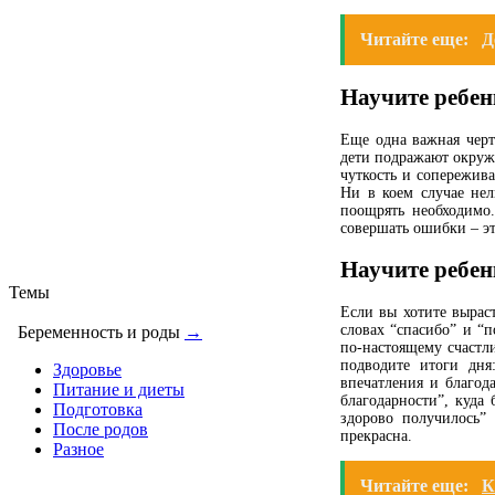
Читайте еще:
Д
Научите ребен
Еще одна важная черт
дети подражают окружа
чуткость и сопережив
Ни в коем случае нел
поощрять необходимо.
совершать ошибки – эт
Научите ребен
Темы
Если вы хотите выраст
словах “спасибо” и “п
Беременность и роды
→
по-настоящему счастли
подводите итоги дня
Здоровье
впечатления и благод
Питание и диеты
благодарности”, куда 
Подготовка
здорово получилось”
После родов
прекрасна.
Разное
Читайте еще:
К