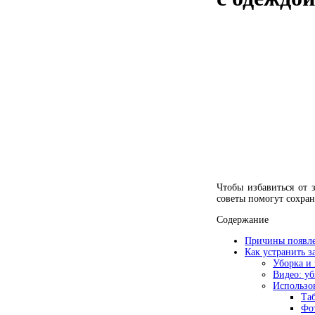
Чтобы избавиться от 
советы помогут сохран
Содержание
Причины появле
Как устранить з
Уборка и
Видео: уб
Использо
Таб
Фот