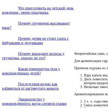
Что приготовить на детский день
рождения - меню праздника
Почему грудничок высовывает
язык?
Почему детям не стоит спать с
бабушками и дедушками
Почему выпадают волосы у
Флорентийское саше, с
грудничка, опасно ли это?
Для ароматизации гард
Приятная отдушка из э
Какая температура тела у
новорождённых детей?
Пару капель жид
Диск поместить
котором продела
Последствия родов: как
Несколько таких
избавиться от растянутого живота
Ароматизированное ма
Дакриоцистит у
2 ч. л. соды см
новорождённого: когда слезятся глазки
Смесь поместит