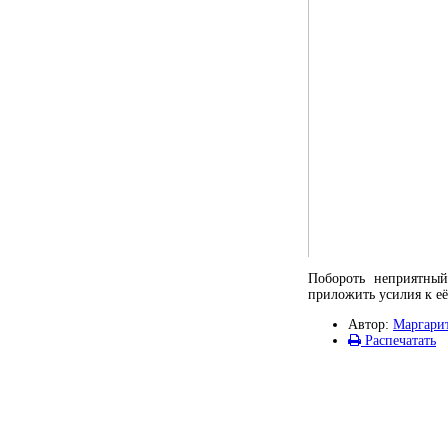
Побороть неприятный
приложить усилия к е
Автор:
Маргарит
Распечатать