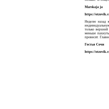
Marskaja ja
https://otzovik
Неделю назад к
индивидуальную
только верхний
меньше пахнуть
провисят. Главн
Гостья Сочи
https://otzovik