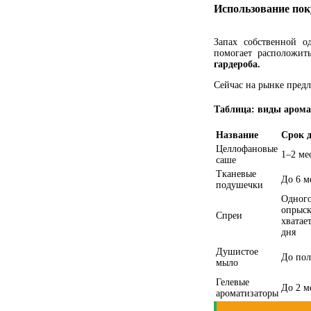
Использование пок
Запах собственной од
помогает расположи
гардероба.
Сейчас на рынке предл
Таблица: виды арома
Название
Срок 
Целлофановые
1–2 ме
саше
Тканевые
До 6 м
подушечки
Одног
опрыс
Спреи
хватае
дня
Душистое
До пол
мыло
Гелевые
До 2 м
ароматизаторы