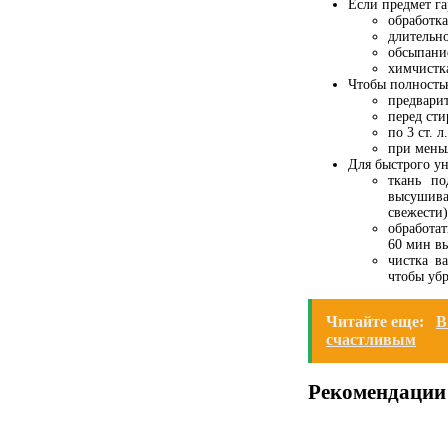
Если предмет га
обработка
длительн
обсыпание
химчистк
Чтобы полность
предварит
перед сти
по 3 ст. л
при меньш
Для быстрого ун
ткань п
высушива
свежести)
обработат
60 мин в
чистка в
чтобы убр
Читайте еще:
В
счастливым
Рекомендации