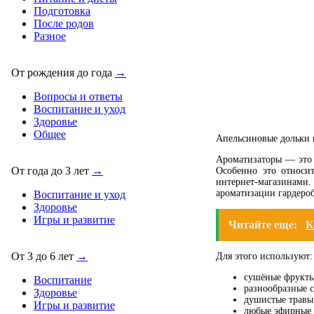
Подготовка
После родов
Разное
От рождения до года
→
Вопросы и ответы
Воспитание и уход
Здоровье
Общее
Апельсиновые дольки в
Ароматизаторы — это 
От года до 3 лет
→
Особенно это относи
интернет-магазинами
ароматизации гардероб
Воспитание и уход
Здоровье
Игры и развитие
Читайте еще:
К
От 3 до 6 лет
→
Для этого используют:
сушёные фрукты:
Воспитание
разнообразные с
Здоровье
душистые травы:
Игры и развитие
любые эфирные 