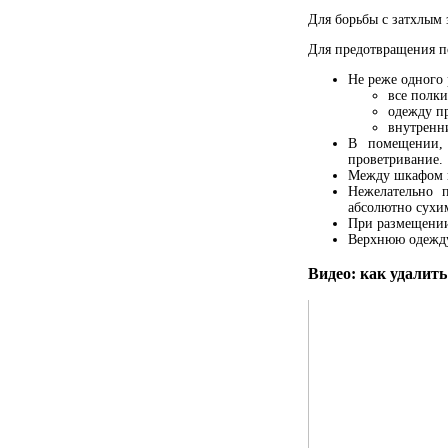
Для борьбы с затхлым
Для предотвращения п
Не реже одного 
все полки
одежду п
внутренн
В помещении, 
проветривание.
Между шкафом и
Нежелательно 
абсолютно сухи
При размещении 
Верхнюю одежду 
Видео: как удалить