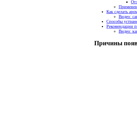
Отз
Применен
Как сделать аро
Видео: с
Способы устран
Рекомендации п
Видео: ка
Причины появ