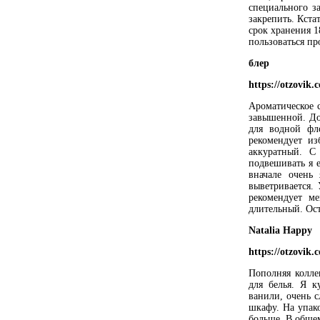
специального з
закрепить. Кста
срок хранения 1
пользоваться пр
блер
https://otzovik
Ароматическое 
завышенной. До
для водной фл
рекомендует из
аккуратный. С
подвешивать я 
вначале очень
выветривается.
рекомендует м
длительный. Ост
Natalia Happy
https://otzovik
Пополняя колле
для белья. Я к
ванили, очень 
шкафу. На упако
больше. В общем