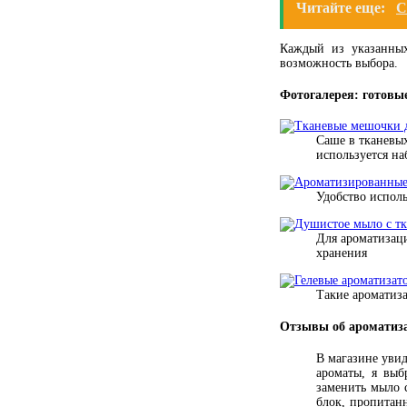
Читайте еще:
С
Каждый из указанных
возможность выбора.
Фотогалерея: готовы
Саше в тканевых
используется на
Удобство исполь
Для ароматизаци
хранения
Такие ароматиз
Отзывы об ароматиза
В магазине увид
ароматы, я выб
заменить мыло с
блок, пропитан