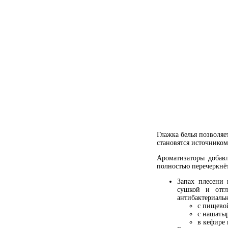
Глажка белья позволя
становятся источником
Ароматизаторы добавл
полностью перечеркнёт
Запах плесени 
сушкой и отгл
антибактериаль
с пищевой
с нашатыр
в кефире 