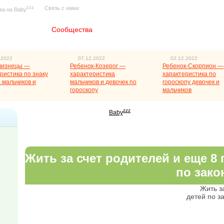
zzz
Связь с нами
ма на Baby
Главная
Сообщества
.2022
07.12.2022
02.12.2022
лизнецы —
Ребенок-Козерог —
Ребенок-Скорпион —
ристика по знаку
характеристика
характеристика по
 мальчиков и
мальчиков и девочек по
гороскопу девочек и
гороскопу
мальчиков
zzz
Baby
Жить за счет родителей и еще 8 
по зако
Жить за
детей по з