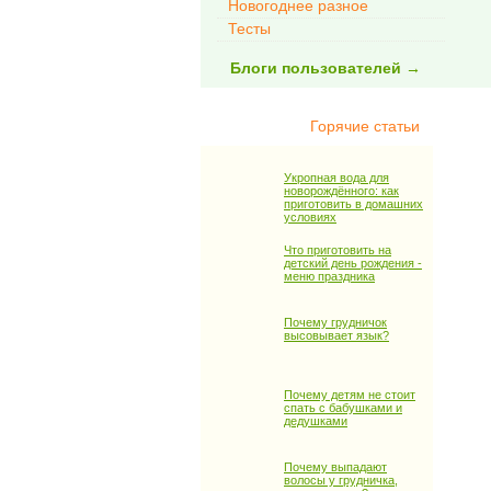
Новогоднее разное
Тесты
Блоги пользователей →
Горячие статьи
Укропная вода для
новорождённого: как
приготовить в домашних
условиях
Что приготовить на
детский день рождения -
меню праздника
Почему грудничок
высовывает язык?
Почему детям не стоит
спать с бабушками и
дедушками
Почему выпадают
волосы у грудничка,