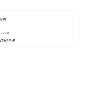
тью:
 0 из 5)
узьями!