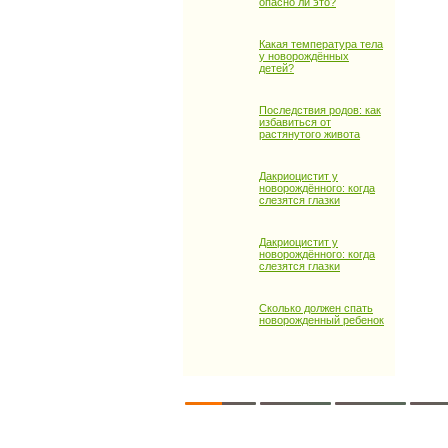
опасно ли это?
Какая температура тела
у новорождённых
детей?
Последствия родов: как
избавиться от
растянутого живота
Дакриоцистит у
новорождённого: когда
слезятся глазки
Дакриоцистит у
новорождённого: когда
слезятся глазки
Сколько должен спать
новорожденный ребенок