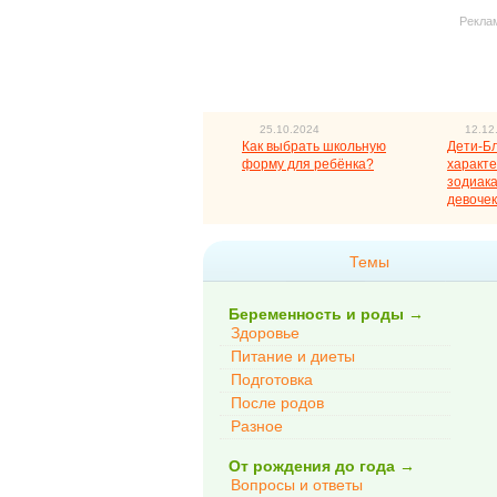
Рекла
25.10.2024
12.12
Как выбрать школьную
Дети-Б
форму для ребёнка?
характе
зодиака
девочек
Темы
Беременность и роды
→
Здоровье
Питание и диеты
Подготовка
После родов
Разное
От рождения до года
→
Вопросы и ответы