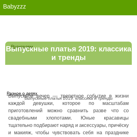
Babyzzz
Родителям
Выпускные платья 2019: классика
и тренды
Разное о детях
Выпускной вечер — трепетное событие в жизни
Выпускные платья 2019: классика и тренды
каждой девушки, которое по масштабам
приготовлений можно сравнить разве что со
свадебными хлопотами. Юные красавицы
тщательно подбирают наряд и аксессуары, причёску
и макияж, чтобы чувствовать себя на празднике