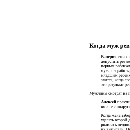
Когда муж рев
Валерия
столкну
допустить ревно
первым ребенком
мужа с т работы
младшим ребенко
злится, когда е
это результат ре
Мужчины смотрят на п
Алексей
практич
вместе с подруг
Когда жена забе
уделять второй 
родилась недоно
их выписали. Он