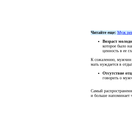
Читайте еще:
Муж рев
Возраст молодо
которое было на
ценность в ее г
К сожалению, мужчин 
мать нуждается в отды
Отсутствие отц
говорить о мужч
Самый распространенны
и больше напоминает ч