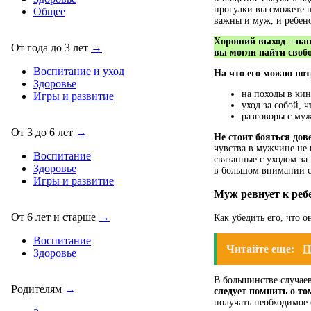
прогулки вы сможете по
Общее
важны и муж, и ребен
Хороший выход – наня
От года до 3 лет
→
вы могли найти своб
Воспитание и уход
На что его можно по
Здоровье
на походы в кин
Игры и развитие
уход за собой,
разговоры с муж
От 3 до 6 лет
→
Не стоит бояться дов
чувства в мужчине не 
Воспитание
связанные с уходом за
Здоровье
в большом внимании со
Игры и развитие
Муж ревнует к ребе
От 6 лет и старше
→
Как убедить его, что
Воспитание
Читайте еще:
П
Здоровье
В большинстве случае
Родителям
→
следует помнить о то
получать необходимое 