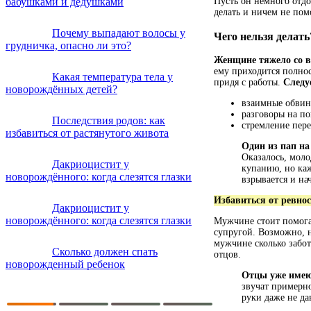
бабушками и дедушками
Пусть он немного отдох
делать и ничем не пом
Почему выпадают волосы у
Чего нельзя делать
грудничка, опасно ли это?
Женщине тяжело со в
ему приходится полност
Какая температура тела у
придя с работы.
Следу
новорождённых детей?
взаимные обвин
разговоры на п
Последствия родов: как
стремление пере
избавиться от растянутого живота
Один из пап на
Оказалось, моло
Дакриоцистит у
купанию, но каж
новорождённого: когда слезятся глазки
взрывается и на
Избавиться от ревнос
Дакриоцистит у
новорождённого: когда слезятся глазки
Мужчине стоит помогат
супругой. Возможно, н
мужчине сколько забот
Сколько должен спать
отцов.
новорожденный ребенок
Отцы уже имею
звучат примерно
руки даже не да