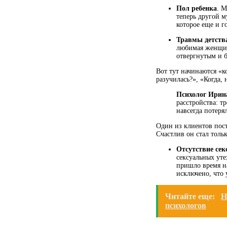
Пол ребенка
. М
теперь другой м
которое еще и г
Травмы детств
любимая женщина
отвергнутым и б
Вот тут начинаются «к
разучилась?», «Когда,
Психолог Ирина
расстройства: т
навсегда потеря
Один из клиентов пост
Счастлив он стал толь
Отсутствие се
сексуальных уте
пришло время на
исключено, что 
Читайте еще:
Н
психологов