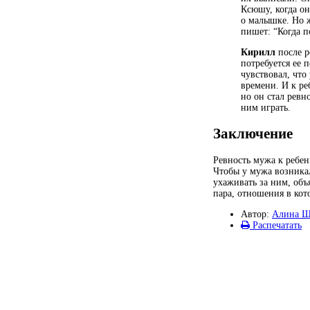
Ксюшу, когда он
о малышке. Но ж
пишет: “Когда п
Кирилл
после р
потребуется ее 
чувствовал, что
времени. И к ре
но он стал ревн
ним играть.
Заключение
Ревность мужа к ребен
Чтобы у мужа возникал
ухаживать за ним, объ
пара, отношения в кот
Автор:
Алина Ш
Распечатать