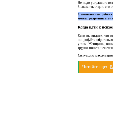
Не надо устраивать ист
Знакомить отца с его 
С появлением ребенка
может разрушить ту 
Когда идти к психо
Если вы видите, что о
попробуйте обратиться
углом. Женщины, возм
трудно понять нежелан
Ситуацию рассматри
Читайте еще:
В