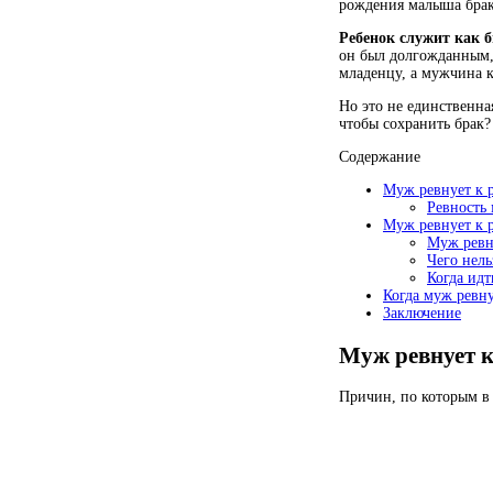
рождения малыша брак
Ребенок служит как 
он был долгожданным,
младенцу, а мужчина к
Но это не единственна
чтобы сохранить брак?
Содержание
Муж ревнует к 
Ревность 
Муж ревнует к р
Муж ревну
Чего нель
Когда идт
Когда муж ревну
Заключение
Муж ревнует к
Причин, по которым в 