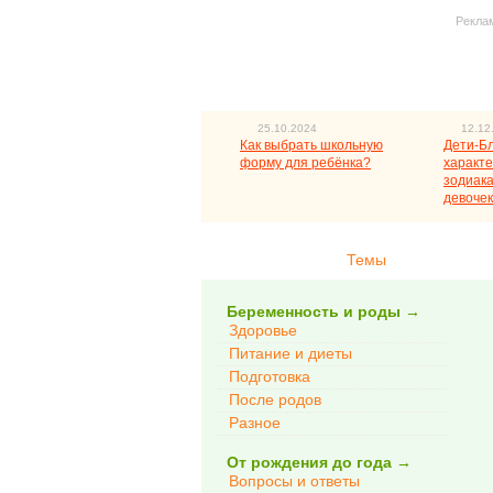
Рекла
25.10.2024
12.12
Как выбрать школьную
Дети-Б
форму для ребёнка?
характе
зодиака
девочек
Темы
Беременность и роды
→
Здоровье
Питание и диеты
Подготовка
После родов
Разное
От рождения до года
→
Вопросы и ответы