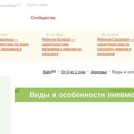
zzz
Связь с нами
ма на Baby
Главная
Сообщества
.2022
07.12.2022
02.12.2022
лизнецы —
Ребенок-Козерог —
Ребенок-Скорпион —
ристика по знаку
характеристика
характеристика по
 мальчиков и
мальчиков и девочек по
гороскопу девочек и
гороскопу
мальчиков
zzz
Виды и осо
Baby
От 0 до 1 года
Здоровье
Виды и особенности пневм