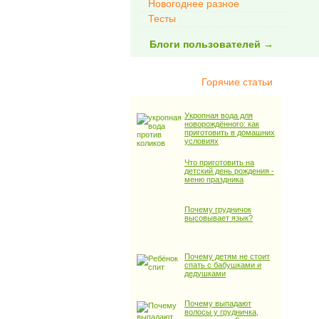
Новогоднее разное
Тесты
Блоги пользователей →
Горячие статьи
Укропная вода для
новорождённого: как
приготовить в домашних
условиях
Что приготовить на
детский день рождения -
меню праздника
Почему грудничок
высовывает язык?
Почему детям не стоит
спать с бабушками и
дедушками
Почему выпадают
волосы у грудничка,