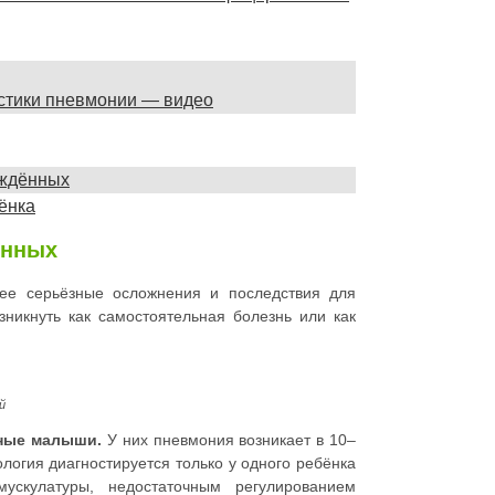
остики пневмонии — видео
ождённых
ёнка
ённых
ее серьёзные осложнения и последствия для
никнуть как самостоятельная болезнь или как
й
ные малыши.
У них пневмония возникает в 10–
ология диагностируется только у одного ребёнка
ускулатуры, недостаточным регулированием