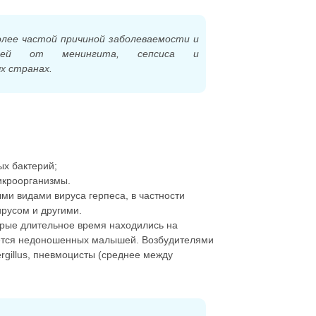
олее частой причиной заболеваемости и
етей от менингита, сепсиса и
х странах.
х бактерий;
икроорганизмы.
ми видами вируса герпеса, в частности
ирусом и другими.
орые длительное время находились на
сается недоношенных малышей. Возбудителями
rgillus, пневмоцисты (среднее между