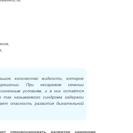
еменности;
анов;
а;
льшое количество жидкости, которое
зрешении. При кесаревом сечении
изненным условиям, и в них остаётся
ю так называемого синдрома задержки
вает опасность развития дыхательной
жет спровоцировать развитие синдрома