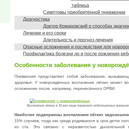
таблица
Симптомы приобретённой пневмонии
Диагностика
Доктор Комаровский о способах диагн
Лечение и его сроки
Длительность и прогноз лечения
Опасные осложнения и последствия для новор
Профилактика болезни до и после рождения реб
Особенности заболевания у новорожд
Пневмония представляет собой заболевание, вызывающ
здоровья. У новорождённых воспаление лёгких может воз
осложнение после, например, перенесённого ОРВИ.
Воспаление лёгких в 10 раз чаще поражает недоношенных малыше
Наиболее подвержены воспалению лёгких недоношен
15% случаев, тогда как среди родившихся в срок деток пат
из ста. Это связано с неразвитостью дыхательной м