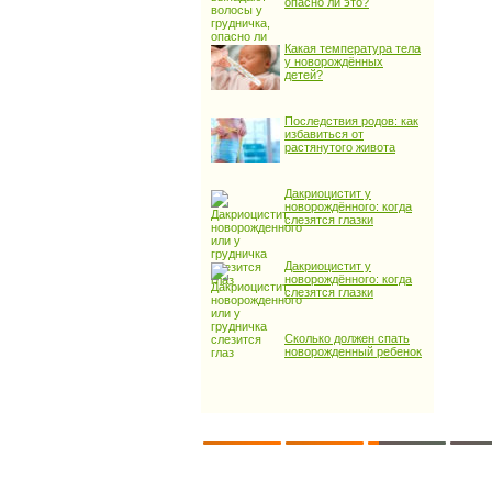
опасно ли это?
Какая температура тела
у новорождённых
детей?
Последствия родов: как
избавиться от
растянутого живота
Дакриоцистит у
новорождённого: когда
слезятся глазки
Дакриоцистит у
новорождённого: когда
слезятся глазки
Сколько должен спать
новорожденный ребенок