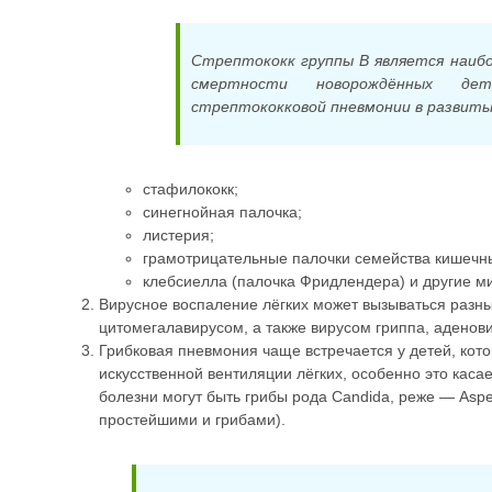
Стрептококк группы В является наиб
смертности новорождённых д
стрептококковой пневмонии в развиты
стафилококк;
синегнойная палочка;
листерия;
грамотрицательные палочки семейства кишечны
клебсиелла (палочка Фридлендера) и другие м
Вирусное воспаление лёгких может вызываться разны
цитомегалавирусом, а также вирусом гриппа, аденов
Грибковая пневмония чаще встречается у детей, кот
искусственной вентиляции лёгких, особенно это ка
болезни могут быть грибы рода Candida, реже — Aspe
простейшими и грибами).