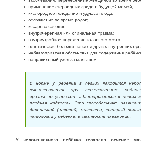
заболевания, перенесённые женщиной во время бер
применение стероидных средств будущей мамой;
кислородное голодание и удушье плода;
осложнения во время родов;
кесарево сечение;
внутричерепная или спинальная травма;
внутриутробное поражение головного мозга;
генетические болезни лёгких и других внутренних орг
неблагоприятная обстановка для содержания ребёнк
неправильный уход за малышом.
В норме у ребёнка в лёгких находится небо
выталкивается при естественном родора
органы не успевают адаптироваться к новым ж
плодная жидкость. Это способствует развити
фетальной (плодной) жидкости, который вызы
патологии у ребёнка, в частности пневмонии.
У недоношенного ребёнка кесарево сечение мо