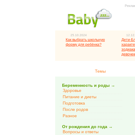
Рекла
25.10.2024
12.12
Как выбрать школьную
Дети-Б
форму для ребёнка?
характе
зодиака
девочек
Темы
Беременность и роды
→
Здоровье
Питание и диеты
Подготовка
После родов
Разное
От рождения до года
→
Вопросы и ответы