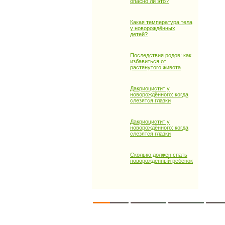
опасно ли это?
Какая температура тела
у новорождённых
детей?
Последствия родов: как
избавиться от
растянутого живота
Дакриоцистит у
новорождённого: когда
слезятся глазки
Дакриоцистит у
новорождённого: когда
слезятся глазки
Сколько должен спать
новорожденный ребенок