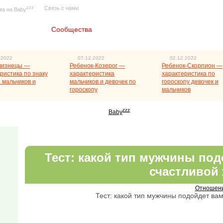
zzz
Связь с нами
ма на Baby
Главная
Сообщества
.2022
07.12.2022
02.12.2022
лизнецы —
Ребенок-Козерог —
Ребенок-Скорпион —
ристика по знаку
характеристика
характеристика по
 мальчиков и
мальчиков и девочек по
гороскопу девочек и
гороскопу
мальчиков
zzz
Baby
Тест: какой тип мужчины под
счастливой
Отношен
Тест: какой тип мужчины подойдет вам