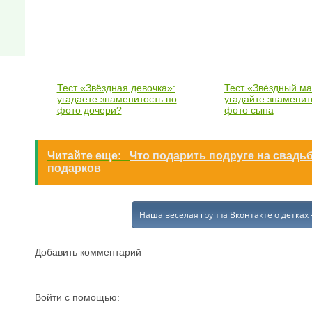
Тест «Звёздная девочка»:
Тест «Звёздный ма
угадаете знаменитость по
угадайте знаменит
фото дочери?
фото сына
Читайте еще:
Что подарить подруге на свадь
подарков
Наша веселая группа Вконтакте о детках 
Добавить комментарий
Войти с помощью: