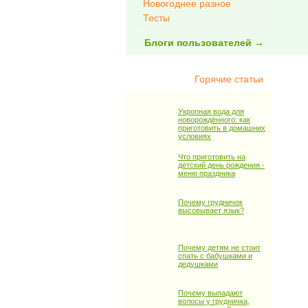
Новогоднее разное
Тесты
Блоги пользователей →
Горячие статьи
Укропная вода для
новорождённого: как
приготовить в домашних
условиях
Что приготовить на
детский день рождения -
меню праздника
Почему грудничок
высовывает язык?
Почему детям не стоит
спать с бабушками и
дедушками
Почему выпадают
волосы у грудничка,