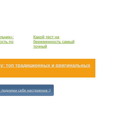
льчик»:
Какой тест на
ость по
беременность самый
точный
бу: топ традиционных и оригинальных
- подними себе настроение :)