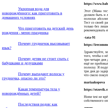
https://www.bab
Укропная вода для
Этот (Мама тес
новорождённого: как приготовить в
должен быть и л
домашних условиях
полоски абсолю
Тест со своей р
только без лиш
Что приготовить на детский день
рекомендовать е
рождения - меню праздника
-tata-91
Почему грудничок высовывает
https://irecomm
язык?
Здравствуйте, х
того, чтобы о н
Почему детям не стоит спать с
три-четыре дня 
бабушками и дедушками
ещё не пробовал
полоску. Я поду
три дня до заде
Почему выпадают волосы у
что смело покуп
грудничка, опасно ли это?
mariaakopova
Какая температура тела у
https://otzovik
новорождённых детей?
Home test не вр
собственного оп
Последствия родов: как
лерик