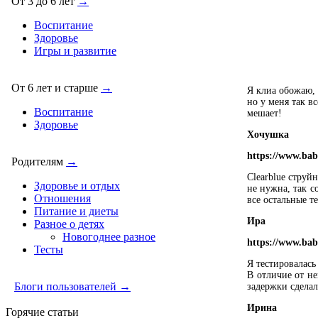
От 3 до 6 лет
→
Воспитание
Здоровье
Игры и развитие
От 6 лет и старше
→
Я клиа обожаю, 
но у меня так в
Воспитание
мешает!
Здоровье
Хочушка
https://www.bab
Родителям
→
Сlearblue струй
Здоровье и отдых
не нужна, так с
Отношения
все остальные те
Питание и диеты
Ира
Разное о детях
Новогоднее разное
https://www.bab
Тесты
Я тестировалась
В отличие от не
Блоги пользователей →
задержки сдела
Ирина
Горячие статьи