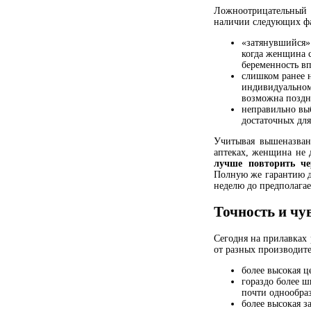
Ложноотрицательный ж
наличии следующих фа
«затянувшийся» 
когда женщина с
беременность вп
слишком ранее н
индивидуальном
возможна поздня
неправильно вы
достаточных для
Учитывая вышеназванн
аптеках, женщина не 
лучше повторить че
Полную же гарантию д
неделю до предполагае
Точность и чу
Сегодня на прилавках
от разных производите
более высокая ц
гораздо более ш
почти однообраз
более высокая з