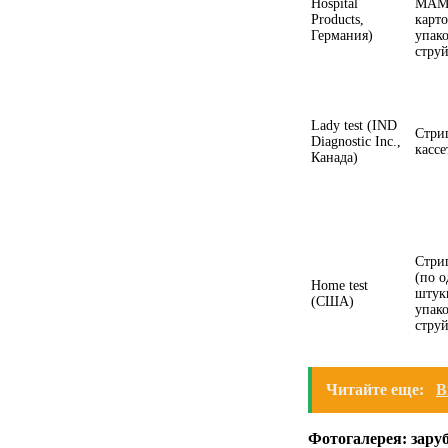
Hospital
МАМ
Products,
карт
Германия)
упако
стру
Lady test (IND
Стри
Diagnostic Inc.,
кассе
Канада)
Стри
(по о
Home test
штук
(США)
упако
струй
Читайте еще:
В
Фотогалерея: зар