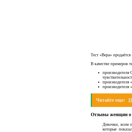
Тест «Вера» продаётся
В качестве примеров т
производителя О
чувствительнос
производителя 
производителя 
Читайте еще:
П
Отзывы женщин о д
Девочки, всем п
которые показ