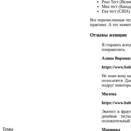
Реал Тест (Вели
Миа тест (Канад
Ева тест (США) 
Все перечисленные те
практике. А это значи
Отзывы женщин
Я стараюсь всег
понравились.
Алина Вороши
https://www.bab
Не знаю кому ка
полосатятся. Да
подруг некоторы
Милена
https://www.bab
Эвитест и фраут
дешёвые тесты
положительный р
Темы
Маришка