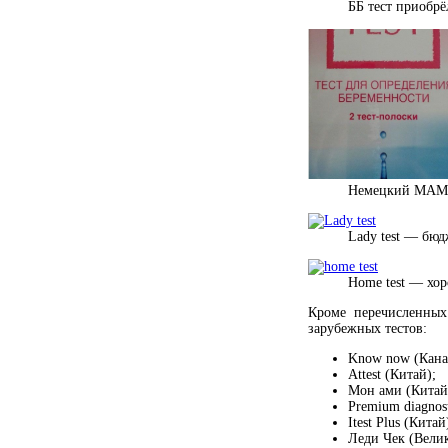
ББ тест приобрё
Немецкий МАМА 
Lady test — бюд
Home test — хо
Кроме перечисленных
зарубежных тестов:
Know now (Кана
Attest (Китай);
Мон ами (Китай
Premium diagnost
Itest Plus (Китай
Леди Чек (Вели