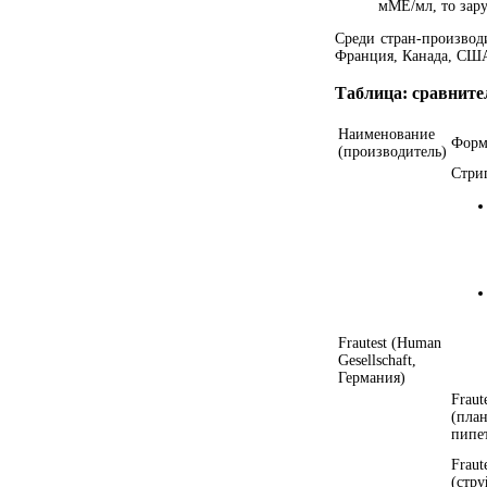
мМЕ/мл, то зар
Среди стран-производи
Франция, Канада, США
Таблица: сравните
Наименование
Форм
(производитель)
Стри
Frautest (Human
Gesellschaft,
Германия)
Fraut
(пла
пипе
Fraut
(стр