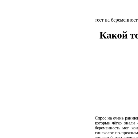
тест на беременнос
Какой т
Спрос на очень ранню
которые чётко знали 
беременность мог кон
гинеколог по-прежнем
аппарата), тем време