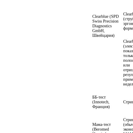
Clear
Clearblue (SPD
(стру
Swiss Precision
эрго
Diagnostics
форм
GmbH,
Швейцария)
Clear
(эле
пока
тольк
поло
или
отри
резул
прим
недел
ББ-тест
(Innotech,
Стри
Франция)
Стри
Мама-тест
(обы
(Beromed
экон