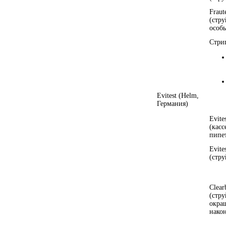
Fraut
(стр
особ
Стри
Evitest (Helm,
Германия)
Evite
(касс
пипе
Evite
(стр
Clear
(стру
окра
нако