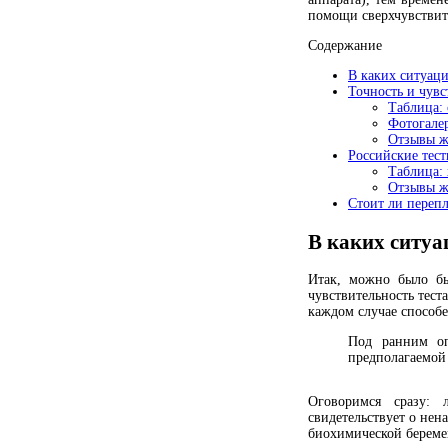
помощи сверхчувствите
Содержание
В каких ситуац
Точность и чувс
Таблица: 
Фотогале
Отзывы 
Российские тест
Таблица: 
Отзывы ж
Стоит ли перепл
В каких ситуа
Итак, можно было бы
чувствительность тест
каждом случае способ
Под ранним оп
предполагаемой
Оговоримся сразу: 
свидетельствует о нен
биохимической беремен