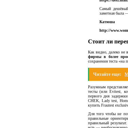
https://deti.ma
Самый дешёвый 
заметная была 
Катюша
http://www.woma
Стоит ли пере
Как видно, далеко не 
фирмы в более прос
сохранения теста «на 
Читайте еще:
М
Разумным представляе
тесты (или Evitest, 
первого дня задержк
CHEK, Lady test, Hom
купить Frautest exclusiv
Для того чтобы не по
правильные ориентиры
правильный результат.
есть — необоснованно