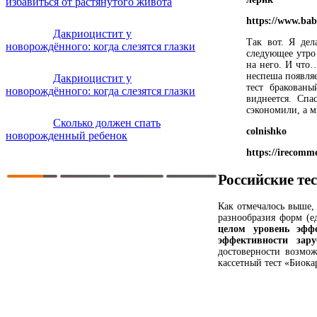
избавиться от растянутого живота
https://www.bab
Дакриоцистит у
Так вот. Я дел
новорождённого: когда слезятся глазки
следующее утро 
на него. И что
неспеша появляе
Дакриоцистит у
тест бракован
новорождённого: когда слезятся глазки
виднеется. Спа
сэкономили, а 
Сколько должен спать
colnishko
новорожденный ребенок
https://irecomm
Российские те
Как отмечалось выше,
разнообразия форм (е
целом уровень эффе
эффективности зару
достоверности возмож
кассетный тест «Биока