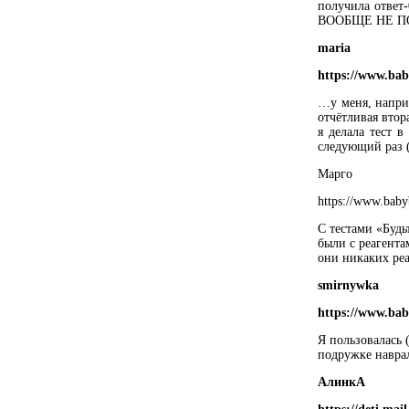
получила отве
ВООБЩЕ НЕ П
maria
https://www.bab
…у меня, наприм
отчётливая втор
я делала тест 
следующий раз (
Марго
https://www.baby
С тестами «Будь
были с реагента
они никаких реа
smirnywka
https://www.bab
Я пользовалась 
подружке наврал
АлинкА