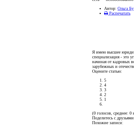
Автор:
Ольга Бу
Распечатать
Я имею высшее юридиче
специализация - это у
начиная от кадровых в
зарубежных и отечест
Оцените статью:
5
4
3
2
1
(0 голосов, среднее: 0 
Поделитесь с друзьями
Похожие записи: