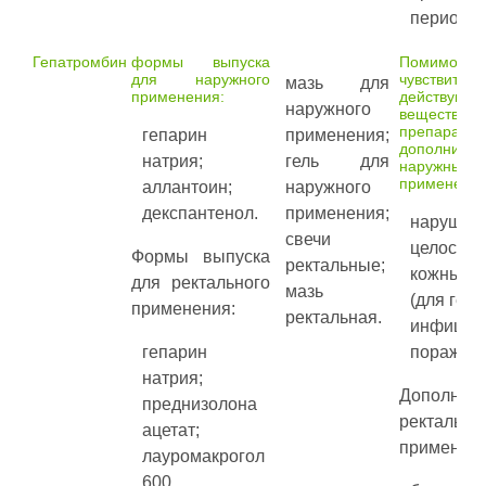
период л
Гепатромбин
формы выпуска
Помимо по
для наружного
чувствите
мазь для
применения:
действующ
наружного
веществам
препарата,
гепарин
применения;
дополните
натрия;
гель для
наружн
применения
аллантоин;
наружного
декспантенол.
применения;
нарушен
свечи
целостно
Формы выпуска
ректальные;
кожных 
для ректального
мазь
(для геля)
применения:
ректальная.
инфицир
гепарин
поражени
натрия;
Дополните
преднизолона
ректальн
ацетат;
применени
лауромакрогол
600.