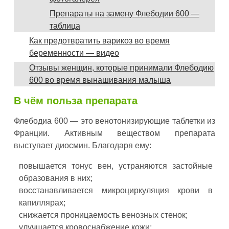
Препараты на замену Флебодии 600 —
таблица
Как предотвратить варикоз во время
беременности — видео
Отзывы женщин, которые принимали Флебодию
600 во время вынашивания малыша
В чём польза препарата
Флебодиа 600 — это венотонизирующие таблетки из
Франции. Активным веществом препарата
выступает диосмин. Благодаря ему:
повышается тонус вен, устраняются застойные
образования в них;
восстанавливается микроциркуляция крови в
капиллярах;
снижается проницаемость венозных стенок;
улучшается кровоснабжение кожи;