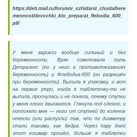
https://deti.mail.ru/forum/v_ozhidanii_chuda/bere
mennost/devochki_kto_preparat_flebodia_600_
pil/
У меня варикоз вообще сильный и без
беременности. Врач советовала пить
Детралекс (но у него в противопоказаниях
беременность) и Флебодиа-600 (он разрешён
при беременности). Выпила я упаковку, и вот
на первое утро, когда я таблеточку-то не
выпила, проснулась и не поняла, почему ступни
у меня плохо двигаются. Глянула под одеяло, и
поплохело мне — ноги от ступней до коленок
отекли (или распухли) так, что по диаметру
стали такими, как бедра. Через пару дней
этот кошмар прошёл, больше я таблетки