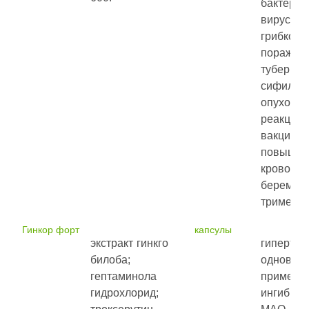
бактериа
вирусные
грибков
поражени
туберкул
сифилис;
опухоли 
реакц
вакцинац
повышен
кровоточ
беремен
триместр
Гинкор форт
капсулы
экстракт гинкго
гипертир
билоба;
одновре
гептаминола
примене
гидрохлорид;
ингибито