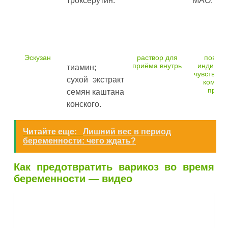
троксерутин.
МАО.
Эскузан
раствор для
повыш
приёма внутрь
индивид
тиамин;
чувствите
сухой экстракт
компон
препа
семян каштана
конского.
Читайте еще:
Лишний вес в период
беременности: чего ждать?
Как предотвратить варикоз во время
беременности — видео