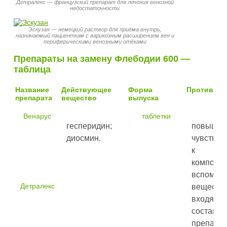
Детралекс — французский препарат для лечения венозной
недостаточности
Эскузан — немецкий раствор для приёма внутрь,
назначаемый пациенткам с варикозным расширением вен и
периферическими венозными отёками
Препараты на замену Флебодии 600 —
таблица
Название
Действующее
Форма
Противопо
препарата
вещество
выпуска
Венарус
таблетки
гесперидин;
повышен
диосмин.
чувствит
к акт
компоне
вспомог
Детралекс
веществ
входя
состав
препарат