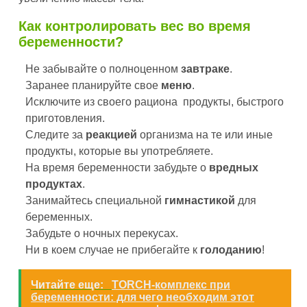
Как контролировать вес во время
беременности?
Не забывайте о полноценном
завтраке
.
Заранее планируйте свое
меню
.
Исключите из своего рациона продукты, быстрого
приготовления.
Следите за
реакцией
организма на те или иные
продукты, которые вы употребляете.
На время беременности забудьте о
вредных
продуктах
.
Занимайтесь специальной
гимнастикой
для
беременных.
Забудьте о ночных перекусах.
Ни в коем случае не прибегайте к
голоданию
!
Читайте еще:
TORCH-комплекс при
беременности: для чего необходим этот