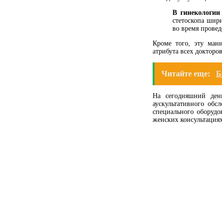
В гинекологи
стетоскопа шир
во время провед
Кроме того, эту ман
атрибута всех докторо
Читайте еще:
Б
На сегодняшний ден
аускультативного обс
специального оборудов
женских консультациях