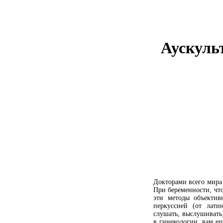
Аускуль
Докторами всего мира 
При беременности, чт
эти методы объектив
перкуссией (от лати
слушать, выслушивать)
в гинекологии, вам е