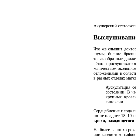
Акушерский стетоскоп
Выслушивание 
Что же слышит доктор
шумы, биение брюшн
толчкообразные движе
чётко прослушивать
количеством околопло
отложениями в област
в разных отделах матк
Аускультация с
состоянии. В ч
крупных крове
гипоксии.
Сердцебиение плода п
но не позднее 18–19 
крохи, находящегося 
На более ранних срок
или кардиотокографию 