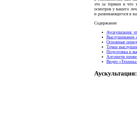
это за термин и что 
осмотров у вашего леча
и развивающегося в в
Содержание
Аускультация: чт
Выслушивание ж
Основные опред
Точки выслуши
Подготовка к м
Алгоритм прове
Видео «Техника
Аускультация: