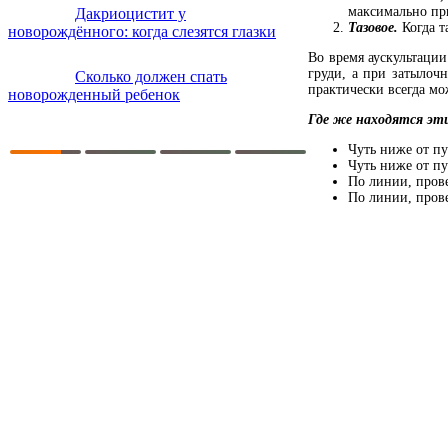
максимально при
Дакриоцистит у
Тазовое.
Когда т
новорождённого: когда слезятся глазки
Во время аускультации
груди, а при затылоч
Сколько должен спать
практически всегда м
новорожденный ребенок
Где же находятся эт
Чуть ниже от пу
Чуть ниже от пу
По линии, прове
По линии, прове