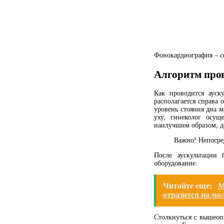
Фонокардиография – с
Алгоритм пров
Как проводится ауск
располагается справа
уровень стояния дна м
уху, гинеколог осущ
наилучшим образом, д
Важно! Непосред
После аускультации
оборудование.
Читайте еще:
М
отразится на мо
Столкнуться с вышеоп