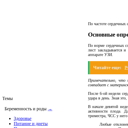
По частоте сердечных
Основные опр
По норме сердечных с
лист закладывается и
аппарате УЗИ.
Читайте еще:
Р
Примечательно, что 
совпадает с материнск
После 6-ой недели сер
удара в день. Зная это
Темы
В начале девятой нед
Беременность и роды
→
активности плода. Д
триместра, ЧСС у него
Здоровье
Питание и диеты
Любые отклонен