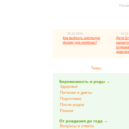
Рекла
25.10.2024
12.12
Как выбрать школьную
Дети-Б
форму для ребёнка?
характе
зодиака
девочек
Темы
Беременность и роды
→
Здоровье
Питание и диеты
Подготовка
После родов
Разное
От рождения до года
→
Вопросы и ответы