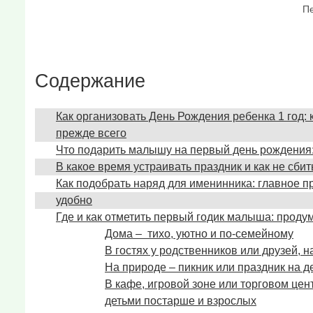
Пе
Содержание
Как организовать День Рождения ребенка 1 год: 
прежде всего
Что подарить малышу на первый день рождения:
В какое время устраивать праздник и как не сби
Как подобрать наряд для именинника: главное п
удобно
Где и как отметить первый годик малыша: прод
Дома – тихо, уютно и по-семейному
В гостях у родственников или друзей, н
На природе – пикник или праздник на 
В кафе, игровой зоне или торговом цен
детьми постарше и взрослых