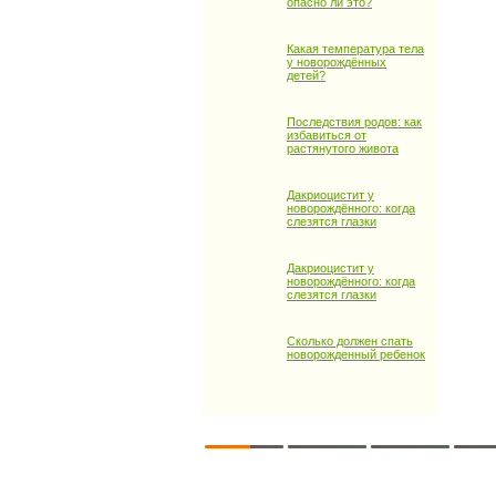
опасно ли это?
Какая температура тела
у новорождённых
детей?
Последствия родов: как
избавиться от
растянутого живота
Дакриоцистит у
новорождённого: когда
слезятся глазки
Дакриоцистит у
новорождённого: когда
слезятся глазки
Сколько должен спать
новорожденный ребенок