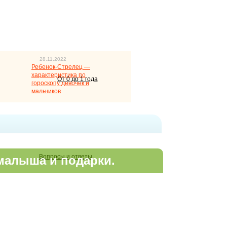
28.11.2022
Ребенок-Стрелец —
характеристика по
От 0 до 1 года
гороскопу девочек и
мальчиков
Вопросы и ответы
малыша и подарки.