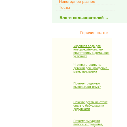
Новогоднее разное
Тесты
Блоги пользователей →
Горячие статьи
Укропная вода для
новорождённого: как
приготовить в домашних
условиях
Что приготовить на
детский день рождения -
меню праздника
Почему грудничок
высовывает язык?
Почему детям не стоит
спать с бабушками и
дедушками
Почему выпадают
волосы у грудничка,