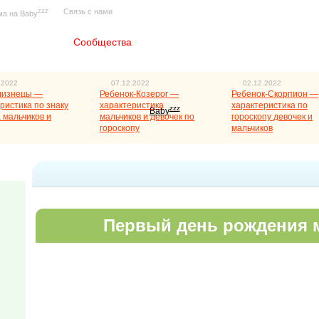
zzz
Связь с нами
ма на Baby
Главная
Сообщества
.2022
07.12.2022
02.12.2022
лизнецы —
Ребенок-Козерог —
Ребенок-Скорпион —
ристика по знаку
характеристика
характеристика по
zzz
Baby
 мальчиков и
мальчиков и девочек по
гороскопу девочек и
гороскопу
мальчиков
Первый день рождения 