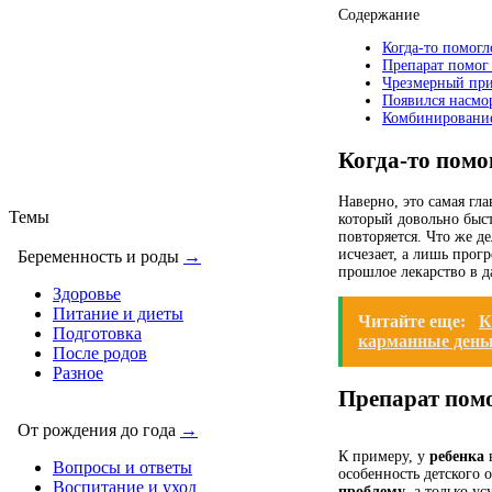
Содержание
Когда-то помогл
Препарат помог 
Чрезмерный пр
Появился насмор
Комбинирование
Когда-то помог
Наверно, это самая гл
Темы
который довольно быст
повторяется. Что же д
исчезает, а лишь прогр
Беременность и роды
→
прошлое лекарство в д
Здоровье
Питание и диеты
Читайте еще:
К
Подготовка
карманные день
После родов
Разное
Препарат помо
От рождения до года
→
К примеру, у
ребенка
в
Вопросы и ответы
особенность детского 
Воспитание и уход
проблему
, а только у