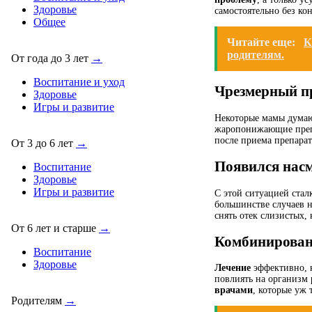
Здоровье
самостоятельно без ко
Общее
Читайте еще:
К
родителям.
От года до 3 лет
→
Воспитание и уход
Чрезмерный п
Здоровье
Игры и развитие
Некоторые мамы думают
жаропонижающие препа
после приема препарат
От 3 до 6 лет
→
Появился насм
Воспитание
Здоровье
Игры и развитие
С этой ситуацией стал
большинстве случаев н
снять отек слизистых,
От 6 лет и старше
→
Комбинирован
Воспитание
Здоровье
Лечение
эффективно, к
повлиять на организм 
врачами
, которые уж 
Родителям
→