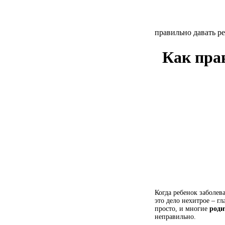
правильно давать р
Как пра
Когда ребенок заболев
это дело нехитрое – г
просто, и многие
роди
неправильно.