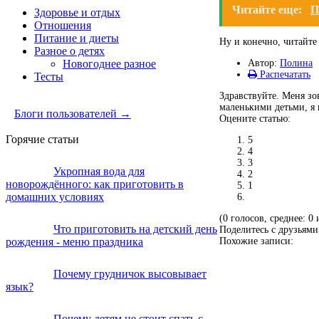
Читайте еще:
П
Здоровье и отдых
Отношения
Питание и диеты
Ну и конечно, читайт
Разное о детях
Новогоднее разное
Автор:
Полина
Распечатать
Тесты
Здравствуйте. Меня зо
маленькими детьми, я п
Блоги пользователей →
Оцените статью:
Горячие статьи
5
4
3
Укропная вода для
2
новорождённого: как приготовить в
1
домашних условиях
(0 голосов, среднее: 0 
Что приготовить на детский день
Поделитесь с друзьями
рождения - меню праздника
Похожие записи:
Почему грудничок высовывает
язык?
Почему детям не стоит спать с