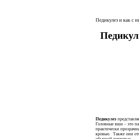
Педикулез и как с н
Педикуле
Педикулез
представля
Головные вши – это па
практически прозрачны
кровью. Также они от
обычной перхотью.