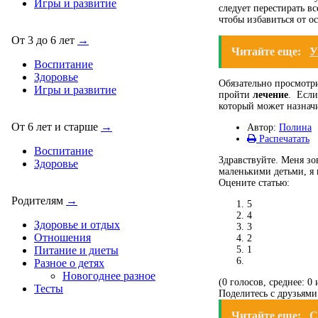
Игры и развитие
следует перестирать в
чтобы избавиться от о
От 3 до 6 лет
→
Читайте еще:
У
Воспитание
Здоровье
Обязательно просмотри
Игры и развитие
пройти
лечение
. Если
который может назнач
От 6 лет и старше
→
Автор:
Полина
Распечатать
Воспитание
Здравствуйте. Меня зо
Здоровье
маленькими детьми, я п
Оцените статью:
Родителям
→
5
4
Здоровье и отдых
3
Отношения
2
1
Питание и диеты
Разное о детях
Новогоднее разное
(0 голосов, среднее: 0 
Тесты
Поделитесь с друзьями
Читайте еще:
С