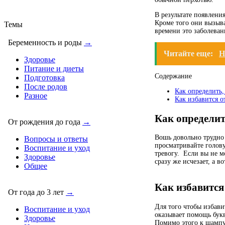
В результате появлени
Кроме того они вызыв
Темы
времени это заболеван
Беременность и роды
→
Читайте еще:
Н
Здоровье
Питание и диеты
Содержание
Подготовка
После родов
Как определить,
Разное
Как избавится 
Как определит
От рождения до года
→
Вошь довольно трудно
Вопросы и ответы
просматривайте голов
Воспитание и уход
тревогу. Если вы не м
Здоровье
сразу же исчезает, а в
Общее
Как избавится
От года до 3 лет
→
Для того чтобы избави
Воспитание и уход
оказывает помощь бук
Здоровье
Помимо этого к шампу