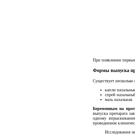
При появлении первых
Формы выпуска пре
Существует несколько
капли назальные
спрей назальны
мазь назальная.
Беременным на прот
выпуска препарата за
одному впрыскиванию
проведением клиничес
Исследования л