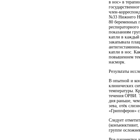
в нос» в терап
государственног
член-корреспонд
№33 Нижнего Но
80 беременных п
респираторного
показаниям гру
капли в каждый 
закапывала плац
антигистаминны
капли в нос. Ка
повышением тем
насморк.
Результаты иссл
В опытной и ко
клинических сим
температуры. К
течения ОРВИ. Т
дня раньше, чем
зева, отёк слиз
«Гриппферон» со
Следует отметит
(конъюнктивит, 
группе осложне
Все пациентки х