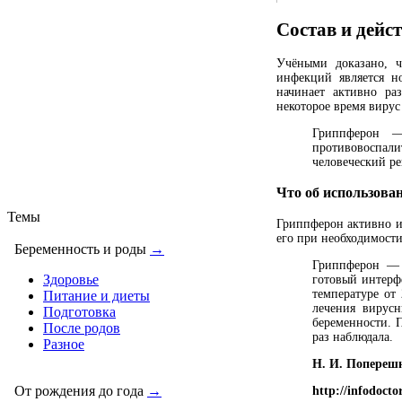
Состав и дейс
Учёными доказано, ч
инфекций является но
начинает активно ра
некоторое время вирус
Гриппферон —
противовоспали
человеческий р
Что об использова
Темы
Гриппферон активно и
его при необходимости
Беременность и роды
→
Гриппферон — 
Здоровье
готовый интерф
температуре от
Питание и диеты
лечения вирус
Подготовка
беременности. 
После родов
раз наблюдала.
Разное
Н. И. Поперешн
От рождения до года
→
http://infodocto