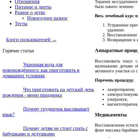
Отношения
Терапия экссудативног
было начато лечение.
Питание и диеты
Разное о детях
Весь лечебный курс п
Новогоднее разное
Тесты
Устранение при
удаление.
Восстановление 
Блоги пользователей →
Возвращение к 
Аппаратные проц
Горячие статьи
Восстановить тонус 
Укропная вода для
маленькими детьми о
новорождённого: как приготовить в
активного участия со 
домашних условиях
Перечень процедур:
Что приготовить на детский день
лазеротерапия;
электростимуляц
рождения - меню праздника
ультразвук;
магнитотерапия
Почему грудничок высовывает
Медикаменты
язык?
Восстановление естес
Почему детям не стоит спать с
фоне массажа барабанн
бабушками и дедушками