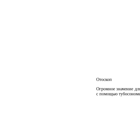
Отоскоп
Огромное значение дл
с помощью тубосономе