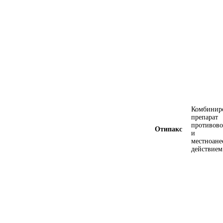
Комбинир
преп
противов
Отипакс
и
местноан
действием