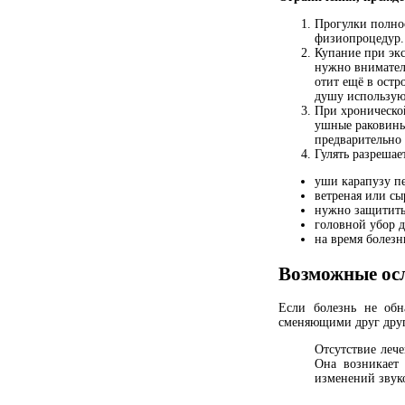
Прогулки полно
физиопроцедур.
Купание при экс
нужно вниматель
отит ещё в остр
душу использую
При хроническо
ушные раковины
предварительно 
Гулять разрешае
уши карапузу пе
ветреная или сы
нужно защитить 
головной убор 
на время болезн
Возможные ос
Если болезнь не обн
сменяющими друг друга
Отсутствие лече
Она возникает
изменений звук