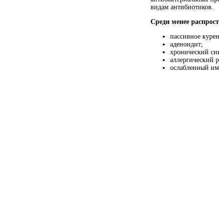
видам антибиотиков.
Среди менее распрос
пассивное курен
аденоидит;
хронический си
аллергический 
ослабленный им