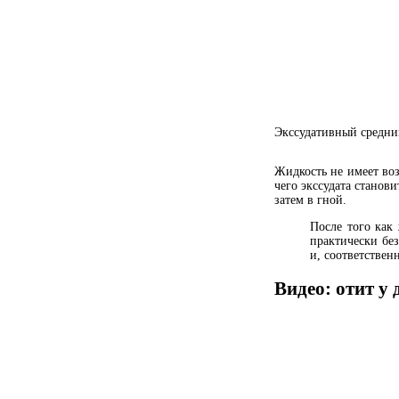
Экссудативный средний
Жидкость не имеет воз
чего экссудата станов
затем в гной.
После того как 
практически без
и, соответствен
Видео: отит у