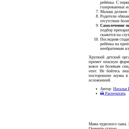
ребёнка. С пер
газированных на
Малыш должен тв
Родители обязан
отсутствии боле
Самолечение эк
подбор препарат
скажется на слух
Последняя стад
ребёнка на приё
необратимым из
Хрупкий детский орга
примет опасную форму
вовсе не болевым син
отит. Не бойтесь ли
посторонние шумы в 
осложнений.
Автор:
Наталья 
Распечатать
Мама чудесного сына. 
Оцените статью: