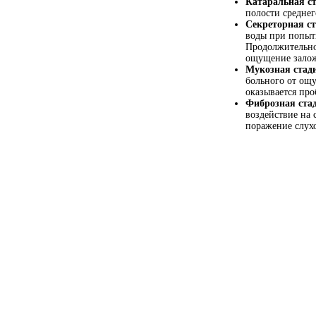
Катаральная ст
полости среднег
Секреторная ст
воды при попыт
Продолжительнос
ощущение заложе
Мукозная стад
больного от ощу
оказывается пр
Фиброзная ста
воздействие на 
поражение слух