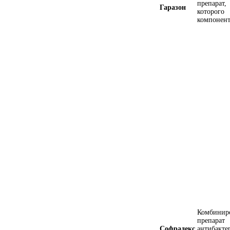
препара
Гаразон
которого
компонен
Комбинир
преп
Софрадекс
антибакт