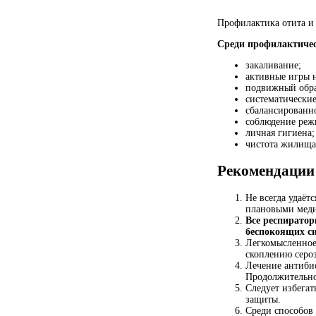
Профилактика отита и 
Среди профилактичес
закаливание;
активные игры н
подвижный обра
систематические
сбалансированн
соблюдение реж
личная гигиена;
чистота жилища 
Рекомендации
Не всегда удаёт
плановыми мед
Все респиратор
беспокоящих с
Легкомысленное
скоплению серо
Лечение антиби
Продолжительнос
Следует избегат
защиты.
Среди способов