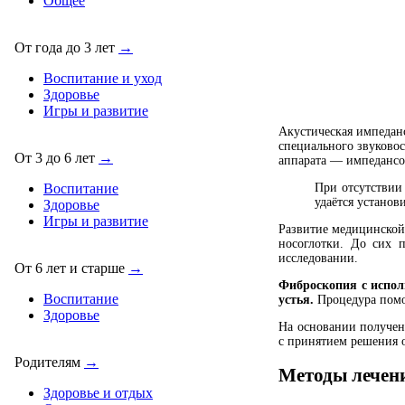
Общее
От года до 3 лет
→
Воспитание и уход
Здоровье
Игры и развитие
Акустическая импедан
специального звуково
От 3 до 6 лет
→
аппарата — импедансо
При отсутствии
Воспитание
удаётся устано
Здоровье
Игры и развитие
Развитие медицинской
носоглотки. До сих 
исследовании.
От 6 лет и старше
→
Фиброскопия с испол
Воспитание
устья.
Процедура помог
Здоровье
На основании получен
с принятием решения 
Родителям
→
Методы лечен
Здоровье и отдых