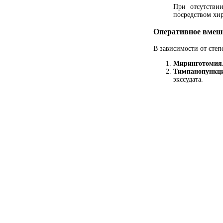
При отсутстви
посредством хир
Оперативное вмеш
В зависимости от степ
Миринготомия
Тимпанопункц
экссудата.