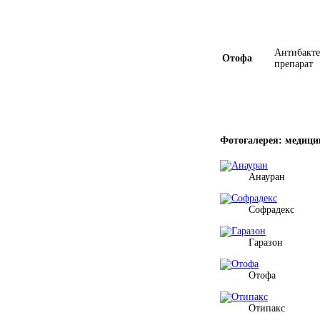
Антибакт
Отофа
препарат
Фотогалерея: медици
Анауран
Софрадекс
Гаразон
Отофа
Отипакс