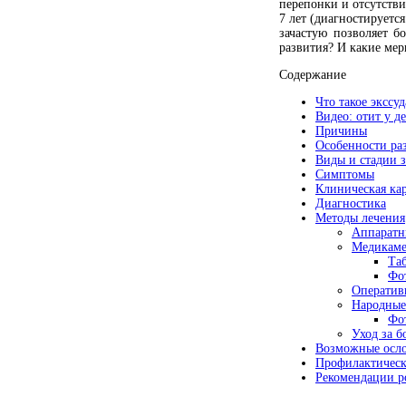
перепонки и отсутстви
7 лет (диагностируетс
зачастую позволяет бо
развития? И какие мер
Содержание
Что такое экссу
Видео: отит у 
Причины
Особенности раз
Виды и стадии 
Симптомы
Клиническая ка
Диагностика
Методы лечения
Аппаратн
Медикам
Та
Фо
Оператив
Народные
Фо
Уход за 
Возможные осл
Профилактическ
Рекомендации р