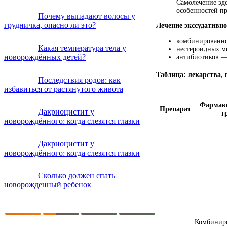
Самолечение зде
особенностей пр
Почему выпадают волосы у
грудничка, опасно ли это?
Лечение экссудативно
комбинированно
Какая температура тела у
нестероидных м
новорождённых детей?
антибиотиков —
Таблица: лекарства,
Последствия родов: как
избавиться от растянутого живота
Фармако
Препарат
Дакриоцистит у
г
новорождённого: когда слезятся глазки
Дакриоцистит у
новорождённого: когда слезятся глазки
Сколько должен спать
новорожденный ребенок
Комбинир