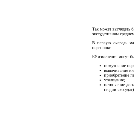
Так может выглядеть б
экссудативном среднем
В первую очередь ма
перепонки.
Её изменения могут бы
помутнение пер
выпячивание ил
приобретение п
утолщение;
истончение до т
стадии экссудат)