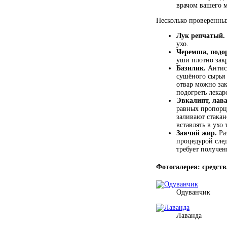
врачом вашего 
Несколько проверенных
Лук репчатый.
ухо.
Черемша, подо
уши плотно зак
Базилик.
Антисе
сушёного сырья 
отвар можно зак
подогреть лекар
Эвкалипт, лава
равных пропорци
заливают стакан
вставлять в ухо
Заячий жир.
Раз
процедурой след
требует получен
Фотогалерея: средст
Одуванчик
Лаванда