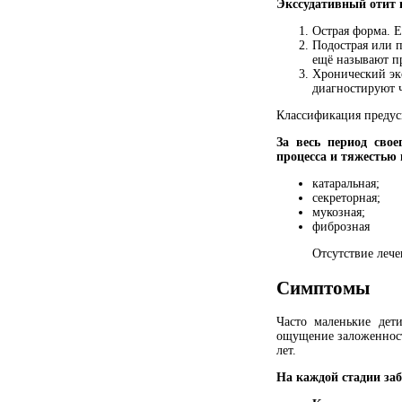
Экссудативный отит 
Острая форма. Е
Подострая или п
ещё называют 
Хронический экс
диагностируют 
Классификация предусм
За весь период сво
процесса и тяжестью 
катаральная;
секреторная;
мукозная;
фиброзная
Отсутствие лече
Симптомы
Часто маленькие дет
ощущение заложенност
лет.
На каждой стадии за