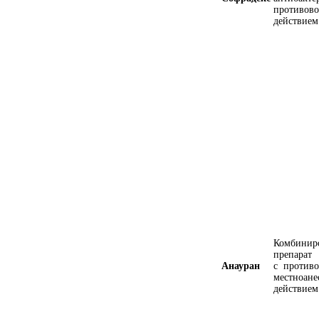
противов
действием
Комбинир
препарат
Анауран
с против
местноан
действием