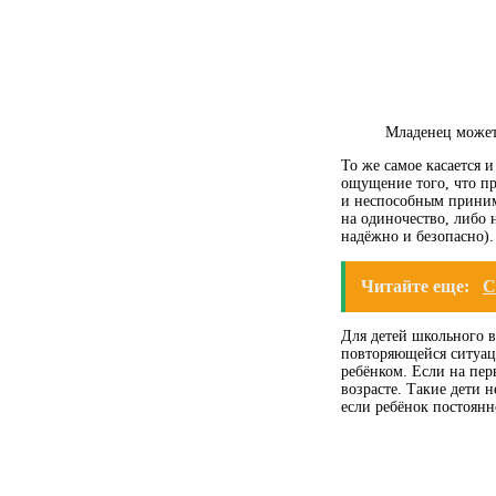
Младенец может
То же самое касается 
ощущение того, что пр
и неспособным приним
на одиночество, либо 
надёжно и безопасно).
Читайте еще:
С
Для детей школьного в
повторяющейся ситуаци
ребёнком. Если на пер
возрасте. Такие дети 
если ребёнок постоянн