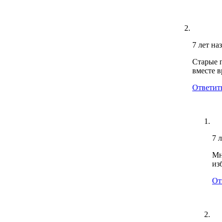
7 лет на
Старые 
вместе в
Ответит
7 
Мн
из
От