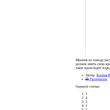
Мнения по поводу регу
должен иметь свою кр
такое происходит изред
Автор:
Ксения 
Распечатать
Оцените статью:
5
4
3
2
1