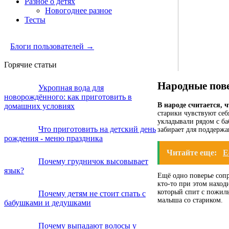
Разное о детях
Новогоднее разное
Тесты
Блоги пользователей →
Горячие статьи
Народные пов
Укропная вода для
новорождённого: как приготовить в
В народе считается,
домашних условиях
старики чувствуют себ
укладывали рядом с б
Что приготовить на детский день
забирает для поддержа
рождения - меню праздника
Читайте еще:
Е
Почему грудничок высовывает
язык?
Ещё одно поверье соп
кто-то при этом наход
который спит с пожилы
Почему детям не стоит спать с
малыша со стариком.
бабушками и дедушками
Почему выпадают волосы у