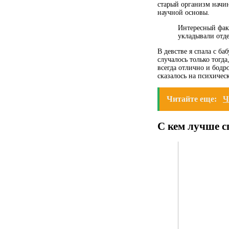
старый организм начин
научной основы.
Интересный факт
укладывали отде
В девстве я спала с ба
случалось только тогд
всегда отлично и бодро
сказалось на психичес
Читайте еще:
Ч
С кем лучше 