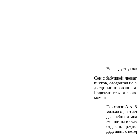
Не следует укла
Сон с бабушкой чреват
внуков, отодвигая на 
дисциплинированным в
Родители теряют свою 
мамы».
Психолог А.А. З
мальчике, а о д
дальнейшем може
женщины в буду
отдавать предпо
дедушки, с кото