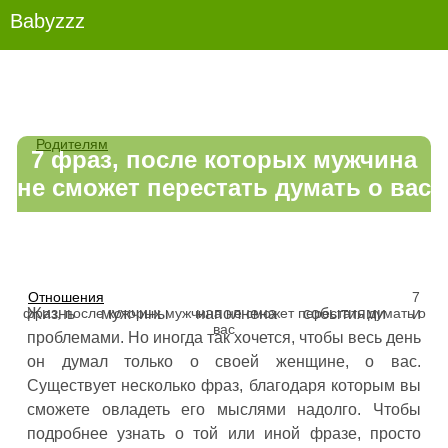
Babyzzz
Родителям
7 фраз, после которых мужчина
не сможет перестать думать о вас
Отношения
7
фраз, после которых мужчина не сможет перестать думать о
Жизнь мужчины наполнена событиями и
вас
проблемами. Но иногда так хочется, чтобы весь день
он думал только о своей женщине, о вас.
Существует несколько фраз, благодаря которым вы
сможете овладеть его мыслями надолго. Чтобы
подробнее узнать о той или иной фразе, просто