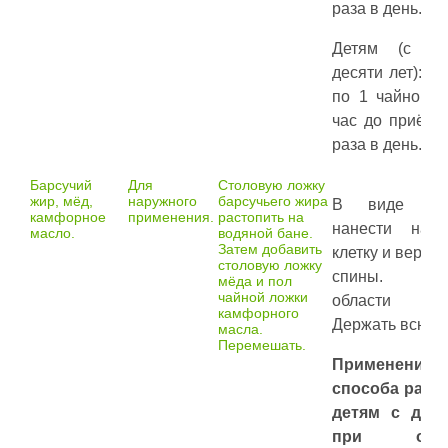
раза в день.
Детям (с с
десяти лет): п
по 1 чайной л
час до приёма
раза в день.
Барсучий
Для
Столовую ложку
жир, мёд,
наружного
барсучьего жира
В виде ком
камфорное
применения.
растопить на
нанести на 
масло.
водяной бане.
Затем добавить
клетку и верхн
столовую ложку
спины. Д
мёда и пол
чайной ложки
области уте
камфорного
Держать всю но
масла.
Перемешать.
Применение 
способа разр
детям с дву
при отсут