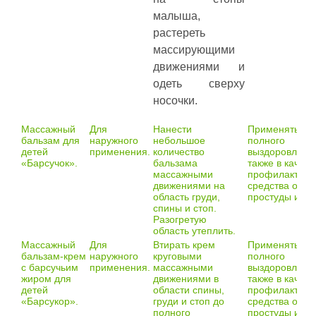
малыша,
растереть
массирующими
движениями и
одеть сверху
носочки.
Массажный
Для
Нанести
Применять до
бальзам для
наружного
небольшое
полного
детей
применения.
количество
выздоровления
«Барсучок».
бальзама
также в качест
массажными
профилактиче
движениями на
средства от
область груди,
простуды и О
спины и стоп.
Разогретую
область утеплить.
Массажный
Для
Втирать крем
Применять до
бальзам-крем
наружного
круговыми
полного
с барсучьим
применения.
массажными
выздоровления
жиром для
движениями в
также в качест
детей
области спины,
профилактиче
«Барсукор».
груди и стоп до
средства от
полного
простуды и О