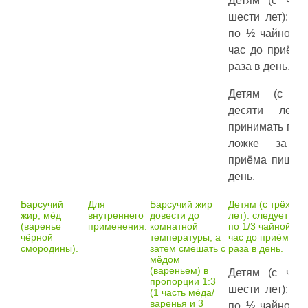
Детям (с чет
шести лет): п
по ½ чайной л
час до приёма
раза в день.
Детям (с с
десяти лет)
принимать по 
ложке за 
приёма пищи 3
день.
Барсучий
Для
Барсучий жир
Детям (с трёх до
жир, мёд
внутреннего
довести до
лет): следует пр
(варенье
применения.
комнатной
по 1/3 чайной ло
чёрной
температуры, а
час до приёма п
смородины).
затем смешать с
раза в день.
мёдом
(вареньем) в
Детям (с чет
пропорции 1:3
шести лет): п
(1 часть мёда/
варенья и 3
по ½ чайной л