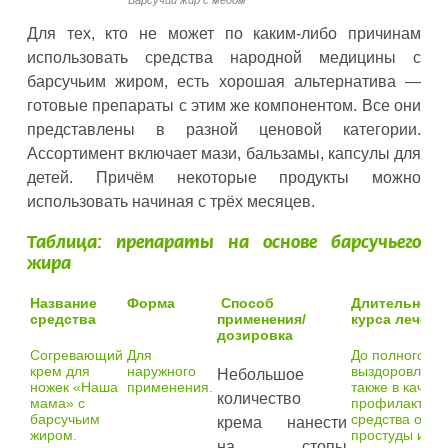
Барсучий жир с мёдом
Для тех, кто не может по каким-либо причинам
использовать средства народной медицины с
барсучьим жиром, есть хорошая альтернатива —
готовые препараты с этим же компонентом. Все они
представлены в разной ценовой категории.
Ассортимент включает мази, бальзамы, капсулы для
детей. Причём некоторые продукты можно
использовать начиная с трёх месяцев.
Таблица: препараты на основе барсучьего
жира
Название
Форма
Способ
Длительност
средства
применения/
курса лечени
дозировка
Согревающий
Для
До полного
крем для
наружного
выздоровления
Небольшое
ножек «Наша
применения.
также в качест
количество
мама» с
профилактиче
барсучьим
средства от
крема нанести
жиром.
простуды и О
на стопы