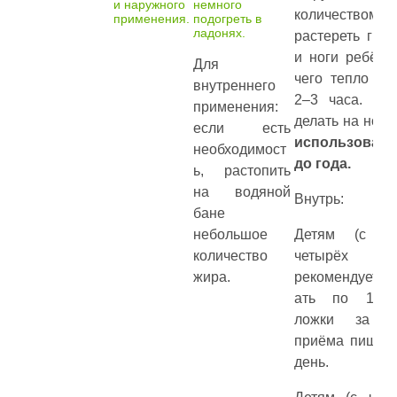
и наружного
немного
количество
применения.
подогреть в
ладонях.
растереть груд
и ноги ребёнк
Для
чего тепло ук
внутреннего
2–3 часа. Лу
применения:
делать на ночь
если есть
использоват
необходимост
до года.
ь, растопить
на водяной
Внутрь:
бане
небольшое
Детям (с т
количество
четырёх 
жира.
рекомендуется
ать по 1/3 
ложки за 
приёма пищи 3
день.