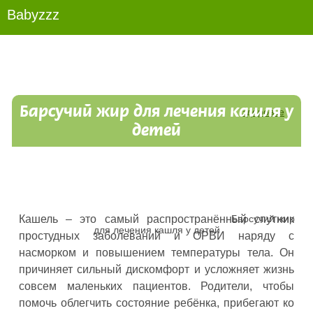
Беременность и роды
Babyzzz
Барсучий жир для лечения кашля у
Здоровье
детей
Барсучий жир
Кашель – это самый распространённый спутник
для лечения кашля у детей
простудных заболеваний и ОРВИ наряду с
насморком и повышением температуры тела. Он
причиняет сильный дискомфорт и усложняет жизнь
совсем маленьких пациентов. Родители, чтобы
помочь облегчить состояние ребёнка, прибегают ко