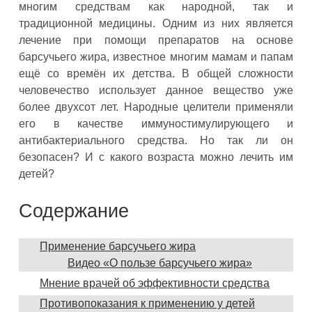
многим средствам как народной, так и
традиционной медицины. Одним из них является
лечение при помощи препаратов на основе
барсучьего жира, известное многим мамам и папам
ещё со времён их детства. В общей сложности
человечество использует данное вещество уже
более двухсот лет. Народные целители применяли
его в качестве иммуностимулирующего и
антибактериального средства. Но так ли он
безопасен? И с какого возраста можно лечить им
детей?
Содержание
Применение барсучьего жира
Видео «О пользе барсучьего жира»
Мнение врачей об эффективности средства
Противопоказания к применению у детей