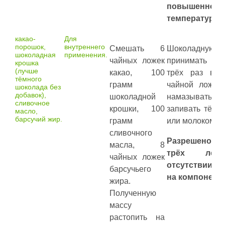
повышенной
температуры 
какао-
Для
порошок,
внутреннего
Смешать 6
Шоколадную
шоколадная
применения.
чайных ложек
принимать н
крошка
(лучше
какао, 100
трёх раз в 
тёмного
грамм
чайной ложке
шоколада без
добавок),
шоколадной
намазывать на
сливочное
крошки, 100
запивать тёпл
масло,
барсучий жир.
грамм
или молоком.
сливочного
Разрешено д
масла, 8
трёх ле
чайных ложек
отсутствии а
барсучьего
на компонент
жира.
Полученную
массу
растопить на