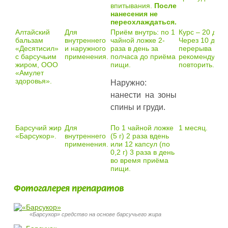
впитывания.
После
нанесения не
переохлаждаться.
Алтайский
Для
Приём внутрь: по 1
Курс – 20 дней
бальзам
внутреннего
чайной ложке 2-
Через 10 дней
«Десятисил»
и наружного
раза в день за
перерыва
с барсучьим
применения.
полчаса до приёма
рекомендуетс
жиром, ООО
пищи.
повторить.
«Амулет
здоровья».
Наружно:
нанести на зоны
спины и груди.
Барсучий жир
Для
По 1 чайной ложке
1 месяц.
«Барсукор».
внутреннего
(5 г) 2 раза вдень
применения.
или 12 капсул (по
0,2 г) 3 раза в день
во время приёма
пищи.
Фотогалерея препаратов
«Барсукор» средство на основе барсучьего жира