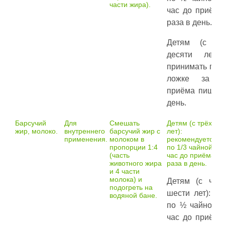
части жира).
час до приёма
раза в день.
Детям (с с
десяти лет)
принимать по 
ложке за 
приёма пищи 3
день.
Барсучий
Для
Смешать
Детям (с трёх до
жир, молоко.
внутреннего
барсучий жир с
лет):
применения.
молоком в
рекомендуется п
пропорции 1:4
по 1/3 чайной ло
(часть
час до приёма п
животного жира
раза в день.
и 4 части
молока) и
Детям (с чет
подогреть на
шести лет): п
водяной бане.
по ½ чайной л
час до приёма