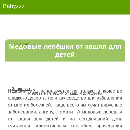
Babyzzz
до 3 лет
Медовые лепёшки от кашля для
детей
Здоровье
Издавна мёд используется не только в качестве
Медовые лепёшки от кашля для детей
сладкого десерта, но и как средство для избавления
от многих болезней. Чаще всего им лечат вирусные
заболевания, ангину, стоматит. А медовые лепёшки
от кашля для детей и на сегодняшний день
считаются эффективным способом врачевания