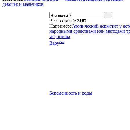
девочек и мальчиков
Всего статей:
3187
Например:
Атопический дерматит у дет
народными средствами или методами т
медицины
zzz
Baby
Беременность и роды