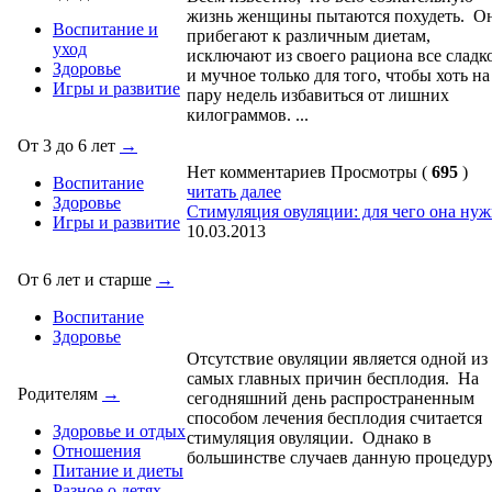
жизнь женщины пытаются похудеть. О
Воспитание и
прибегают к различным диетам,
уход
исключают из своего рациона все сладк
Здоровье
и мучное только для того, чтобы хоть на
Игры и развитие
пару недель избавиться от лишних
килограммов. ...
От 3 до 6 лет
→
Нет комментариев
Просмотры (
695
)
Воспитание
читать далее
Здоровье
Стимуляция овуляции: для чего она нуж
Игры и развитие
10.03.2013
От 6 лет и старше
→
Воспитание
Здоровье
Отсутствие овуляции является одной из
самых главных причин бесплодия. На
Родителям
→
сегодняшний день распространенным
способом лечения бесплодия считается
Здоровье и отдых
стимуляция овуляции. Однако в
Отношения
большинстве случаев данную процедуру
Питание и диеты
Разное о детях