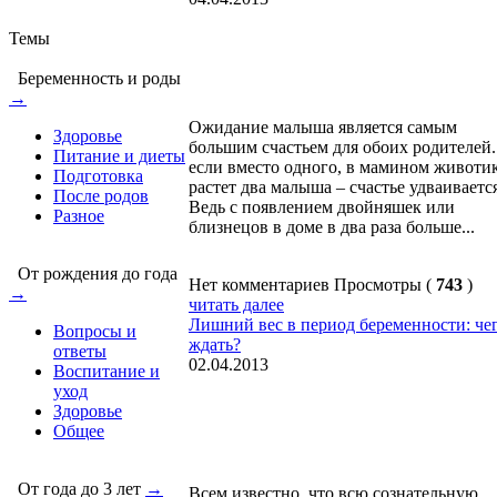
Темы
Беременность и роды
→
Ожидание малыша является самым
Здоровье
большим счастьем для обоих родителей.
Питание и диеты
если вместо одного, в мамином животи
Подготовка
растет два малыша – счастье удваиваетс
После родов
Ведь с появлением двойняшек или
Разное
близнецов в доме в два раза больше...
От рождения до года
Нет комментариев
Просмотры (
743
)
→
читать далее
Лишний вес в период беременности: че
Вопросы и
ждать?
ответы
02.04.2013
Воспитание и
уход
Здоровье
Общее
От года до 3 лет
→
Всем известно, что всю сознательную